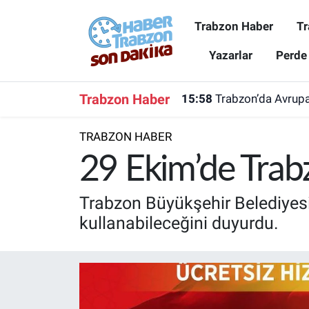
Trabzon Haber
Tr
Trabzon Haber
Trabzon Nöbetçi Eczaneler
Yazarlar
Perde
Trabzonspor
Trabzon Hava Durumu
Trabzon Haber
15:58
Trabzon’da Avrupa
Spor
Trabzon Namaz Vakitleri
TRABZON HABER
Karadeniz
Trabzon Trafik Yoğunluk Haritası
29 Ekim’de Trabz
Resmi Reklam
Süper Lig Puan Durumu ve Fikstür
Trabzon Büyükşehir Belediyesi
kullanabileceğini duyurdu.
Yazarlar
Tüm Manşetler
Perde Arkası
Son Dakika Haberleri
Haber Arşivi