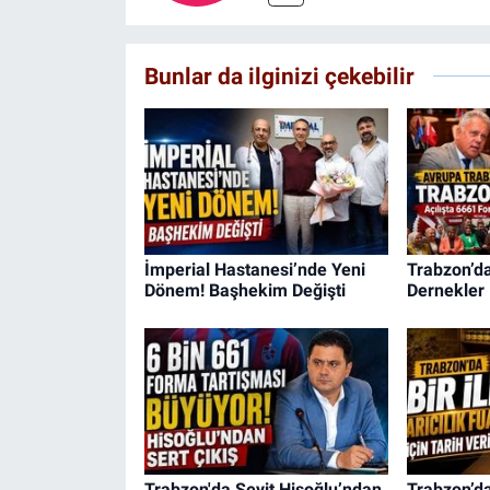
Bunlar da ilginizi çekebilir
İmperial Hastanesi’nde Yeni
Trabzon’d
Dönem! Başhekim Değişti
Dernekler 
Trabzon'da Seyit Hisoğlu’ndan
Trabzon’da 