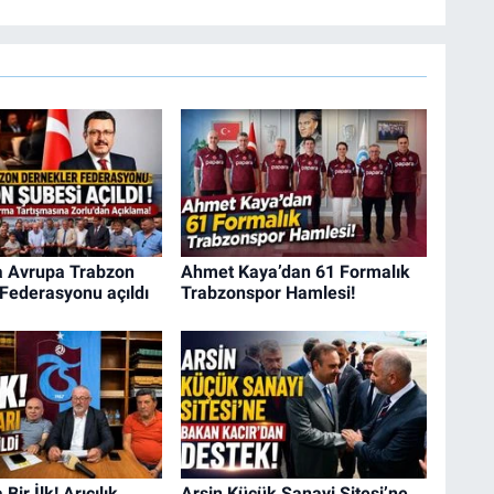
a Avrupa Trabzon
Ahmet Kaya’dan 61 Formalık
Federasyonu açıldı
Trabzonspor Hamlesi!
Bir İlk! Arıcılık
Arsin Küçük Sanayi Sitesi’ne