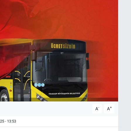
-
+
A
A
25 - 13:53