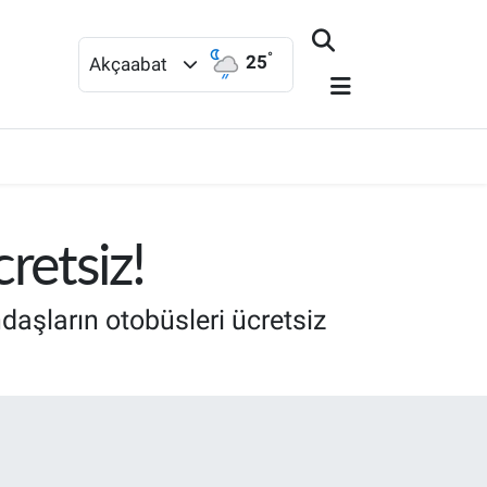
°
25
Akçaabat
retsiz!
aşların otobüsleri ücretsiz