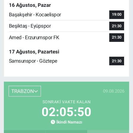
16 Ağustos, Pazar
Başakşehir - Kocaelispor
19:00
Beşiktaş - Eyüpspor
21:30
Amed - Erzurumspor FK
21:30
17 Ağustos, Pazartesi
Samsunspor - Göztepe
21:30
TRABZON
09.08.2026
SONRAKI VAKTE KALAN
02:05:49
İkindi Namazı