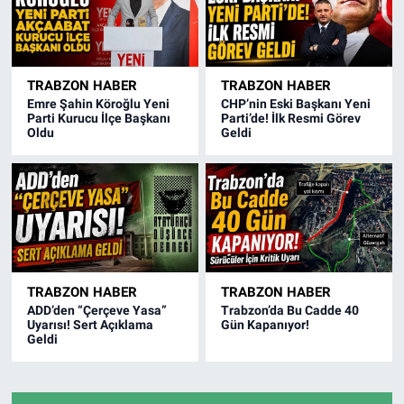
TRABZON HABER
TRABZON HABER
Emre Şahin Köroğlu Yeni
CHP’nin Eski Başkanı Yeni
Parti Kurucu İlçe Başkanı
Parti’de! İlk Resmi Görev
Oldu
Geldi
TRABZON HABER
TRABZON HABER
ADD’den “Çerçeve Yasa”
Trabzon’da Bu Cadde 40
Uyarısı! Sert Açıklama
Gün Kapanıyor!
Geldi