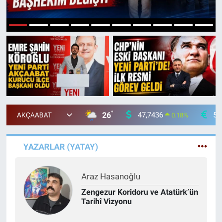
1
2
3
4
5
6
7
8
9
10
°
26
47,7436
55
0.18
%
YAZARLAR (YATAY)
Araz Hasanoğlu
Zengezur Koridoru ve Atatürk’ün
Tarihî Vizyonu