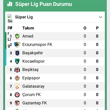
Süper Lig Puan Durumu
Süper Lig
#
Takım
O
P
Amed
0
0
1
Erzurumspor FK
0
0
2
Başakşehir
0
0
3
Kocaelispor
0
0
4
Beşiktaş
0
0
5
Eyüpspor
0
0
6
Galatasaray
0
0
7
Çorum FK
0
0
8
Gaziantep FK
0
0
9