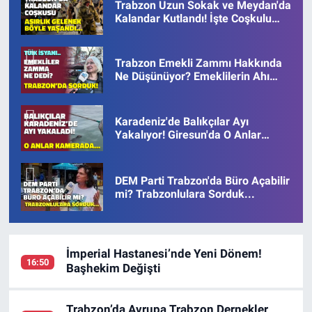
Trabzon Uzun Sokak ve Meydan'da
Kalandar Kutlandı! İşte Coşkulu
Anlar
Trabzon Emekli Zammı Hakkında
Ne Düşünüyor? Emeklilerin Ahı
Böyle...
Karadeniz'de Balıkçılar Ayı
Yakalıyor! Giresun'da O Anlar
Kamerada
DEM Parti Trabzon'da Büro Açabilir
mi? Trabzonlulara Sorduk...
İmperial Hastanesi’nde Yeni Dönem!
16:50
Başhekim Değişti
Trabzon’da Avrupa Trabzon Dernekler