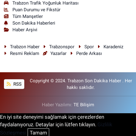
Trabzon Trafik Yoğunluk Haritası
Puan Durumu ve Fikstür
Tüm Manşetler
Son Dakika Haberleri
Haber Arşivi
Trabzon Haber
Trabzonspor
Spor
Karadeniz
Resmi Reklam
Yazarlar
Perde Arkası
Copyright © 2024. Trabzon Son Dakika Haber . Her
RSS
hakkı saklıdır.
Haber Yazılımı:
TE Bilişim
En iyi site deneyimi sağlamak için çerezlerden
faydalanıyoruz. Detaylar için lütfen tıklayın.
Gizlilik
Sözleşmesi
Tamam