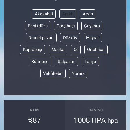
Akçaabat
Araklı
Arsin
Beşikdüzü
Çarşıbaşı
Çaykara
Dernekpazarı
Düzköy
Hayrat
Köprübaşı
Maçka
Of
Ortahisar
Sürmene
Şalpazarı
Tonya
Vakfıkebir
Yomra
NEM
BASINÇ
%87
1008 HPA
hpa