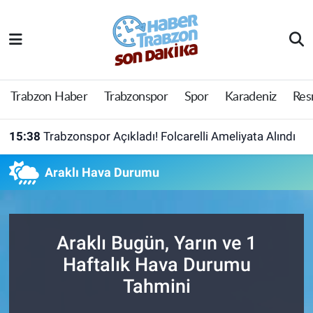
Trabzon Haber
Trabzon Nöbetçi Eczaneler
Trabzonspor
Trabzon Hava Durumu
Trabzon Haber
Trabzonspor
Spor
Karadeniz
Res
Spor
Trabzon Namaz Vakitleri
15:38
Trabzonspor Açıkladı! Folcarelli Ameliyata Alındı
Karadeniz
Trabzon Trafik Yoğunluk Haritası
Araklı Hava Durumu
Resmi Reklam
Süper Lig Puan Durumu ve Fikstür
Yazarlar
Tüm Manşetler
Araklı Bugün, Yarın ve 1
Haftalık Hava Durumu
Perde Arkası
Son Dakika Haberleri
Tahmini
Haber Arşivi