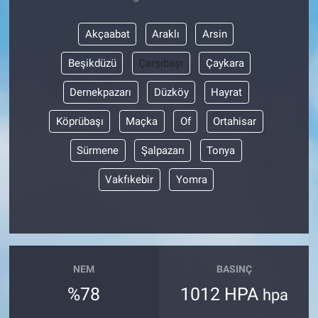
Akçaabat
Araklı
Arsin
Beşikdüzü
Çarşıbaşı
Çaykara
Dernekpazarı
Düzköy
Hayrat
Köprübaşı
Maçka
Of
Ortahisar
Sürmene
Şalpazarı
Tonya
Vakfıkebir
Yomra
NEM
BASINÇ
%78
1012 HPA
hpa