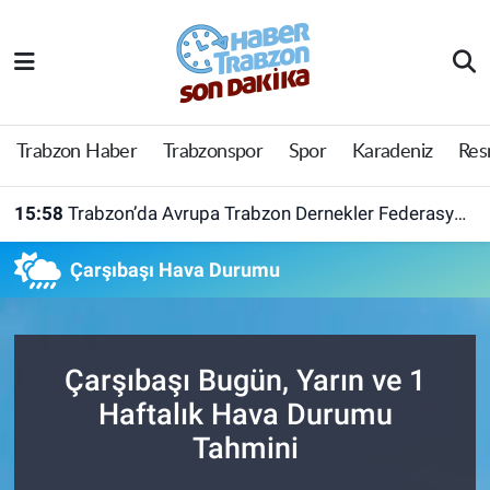
Trabzon Haber
Trabzon Nöbetçi Eczaneler
Trabzonspor
Trabzon Hava Durumu
Trabzon Haber
Trabzonspor
Spor
Karadeniz
Res
Spor
Trabzon Namaz Vakitleri
15:58
Trabzon’da Avrupa Trabzon Dernekler Federasyonu açıldı
Karadeniz
Trabzon Trafik Yoğunluk Haritası
Çarşıbaşı Hava Durumu
Resmi Reklam
Süper Lig Puan Durumu ve Fikstür
Yazarlar
Tüm Manşetler
Çarşıbaşı Bugün, Yarın ve 1
Haftalık Hava Durumu
Perde Arkası
Son Dakika Haberleri
Tahmini
Haber Arşivi