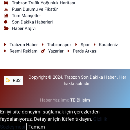
Trabzon Trafik Yoğunluk Haritası
Puan Durumu ve Fikstür
Tüm Manşetler
Son Dakika Haberleri
Haber Arşivi
Trabzon Haber
Trabzonspor
Spor
Karadeniz
Resmi Reklam
Yazarlar
Perde Arkası
Copyright © 2024. Trabzon Son Dakika Haber . Her
RSS
hakkı saklıdır.
Haber Yazılımı:
TE Bilişim
En iyi site deneyimi sağlamak için çerezlerden
faydalanıyoruz. Detaylar için lütfen tıklayın.
Gizlilik
Sözleşmesi
Tamam