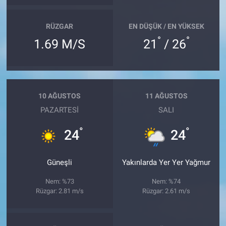
RÜZGAR
EN DÜŞÜK / EN YÜKSEK
°
°
1.69 M/S
21
/ 26
10 AĞUSTOS
11 AĞUSTOS
PAZARTESI
SALI
°
°
24
24
Güneşli
Yakınlarda Yer Yer Yağmur
Nem: %73
Nem: %74
Rüzgar: 2.81 m/s
Rüzgar: 2.61 m/s