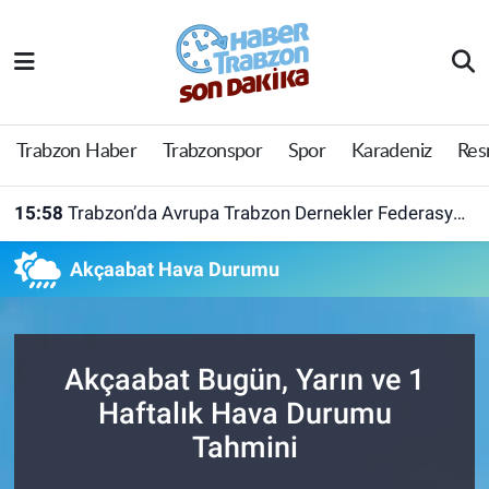
Trabzon Haber
Trabzon Nöbetçi Eczaneler
Trabzonspor
Trabzon Hava Durumu
Trabzon Haber
Trabzonspor
Spor
Karadeniz
Res
Spor
Trabzon Namaz Vakitleri
15:58
Trabzon’da Avrupa Trabzon Dernekler Federasyonu açıldı
Karadeniz
Trabzon Trafik Yoğunluk Haritası
Akçaabat Hava Durumu
Resmi Reklam
Süper Lig Puan Durumu ve Fikstür
Yazarlar
Tüm Manşetler
Akçaabat Bugün, Yarın ve 1
Haftalık Hava Durumu
Perde Arkası
Son Dakika Haberleri
Tahmini
Haber Arşivi