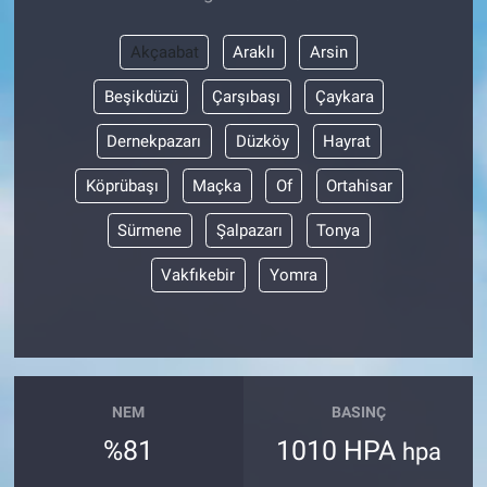
Akçaabat
Araklı
Arsin
Beşikdüzü
Çarşıbaşı
Çaykara
Dernekpazarı
Düzköy
Hayrat
Köprübaşı
Maçka
Of
Ortahisar
Sürmene
Şalpazarı
Tonya
Vakfıkebir
Yomra
NEM
BASINÇ
%81
1010 HPA
hpa