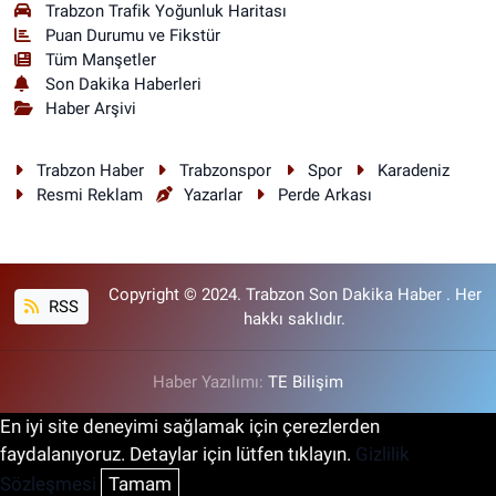
Trabzon Trafik Yoğunluk Haritası
Puan Durumu ve Fikstür
Tüm Manşetler
Son Dakika Haberleri
Haber Arşivi
Trabzon Haber
Trabzonspor
Spor
Karadeniz
Resmi Reklam
Yazarlar
Perde Arkası
Copyright © 2024. Trabzon Son Dakika Haber . Her
RSS
hakkı saklıdır.
Haber Yazılımı:
TE Bilişim
En iyi site deneyimi sağlamak için çerezlerden
faydalanıyoruz. Detaylar için lütfen tıklayın.
Gizlilik
Sözleşmesi
Tamam