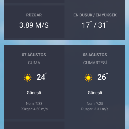
RÜZGAR
EN DÜŞÜK / EN YÜKSEK
°
°
3.89 M/S
17
/ 31
07 AĞUSTOS
08 AĞUSTOS
CUMA
CUMARTESI
°
°
24
26
Güneşli
Güneşli
Nem: %33
Nem: %25
Rüzgar: 4.50 m/s
Rüzgar: 3.31 m/s