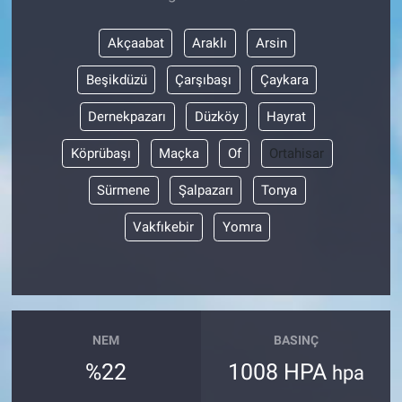
Akçaabat
Araklı
Arsin
Beşikdüzü
Çarşıbaşı
Çaykara
Dernekpazarı
Düzköy
Hayrat
Köprübaşı
Maçka
Of
Ortahisar
Sürmene
Şalpazarı
Tonya
Vakfıkebir
Yomra
NEM
BASINÇ
%22
1008 HPA
hpa