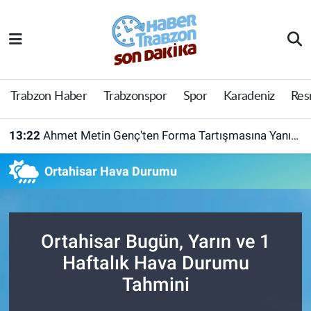
Trabzon Haber
Trabzon Nöbetçi Eczaneler
Trabzonspor
Trabzon Hava Durumu
Trabzon Haber
Trabzonspor
Spor
Karadeniz
Res
Spor
Trabzon Namaz Vakitleri
13:22
Ahmet Metin Genç'ten Forma Tartışmasına Yanıt! Belediyeden Açıklama Geldi
Karadeniz
Trabzon Trafik Yoğunluk Haritası
Ortahisar Hava Durumu
Resmi Reklam
Süper Lig Puan Durumu ve Fikstür
Yazarlar
Tüm Manşetler
Ortahisar Bugün, Yarın ve 1
Haftalık Hava Durumu
Perde Arkası
Son Dakika Haberleri
Tahmini
Haber Arşivi