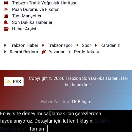
Trabzon Trafik Yoğunluk Haritası
Puan Durumu ve Fikstür
Tüm Manşetler
Son Dakika Haberleri
Haber Arşivi
Trabzon Haber
Trabzonspor
Spor
Karadeniz
Resmi Reklam
Yazarlar
Perde Arkası
Copyright © 2024. Trabzon Son Dakika Haber . Her
RSS
hakkı saklıdır.
Haber Yazılımı:
TE Bilişim
En iyi site deneyimi sağlamak için çerezlerden
faydalanıyoruz. Detaylar için lütfen tıklayın.
Gizlilik
Sözleşmesi
Tamam