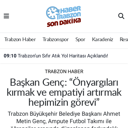
Trabzon Haber
Trabzon Nöbetçi Eczaneler
Trabzonspor
Trabzon Hava Durumu
Trabzon Haber
Trabzonspor
Spor
Karadeniz
Res
Spor
Trabzon Namaz Vakitleri
09:10
Trabzon’un Sıfır Atık Yol Haritası Açıklandı!
Karadeniz
Trabzon Trafik Yoğunluk Haritası
TRABZON HABER
Resmi Reklam
Süper Lig Puan Durumu ve Fikstür
Başkan Genç: “Önyargıları
kırmak ve empatiyi artırmak
Yazarlar
Tüm Manşetler
hepimizin görevi”
Perde Arkası
Son Dakika Haberleri
Trabzon Büyükşehir Belediye Başkanı Ahmet
Metin Genç, Ampute Futbol Takımı ile
Haber Arşivi