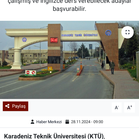
çalışmış ve İngilizce ders verebilecek adaylar
başvurabilir.
Paylaş
-
+
A
A
Haber Merkezi
28.11.2024 - 09:00
Karadeniz Teknik Üniversitesi (KTÜ)
,