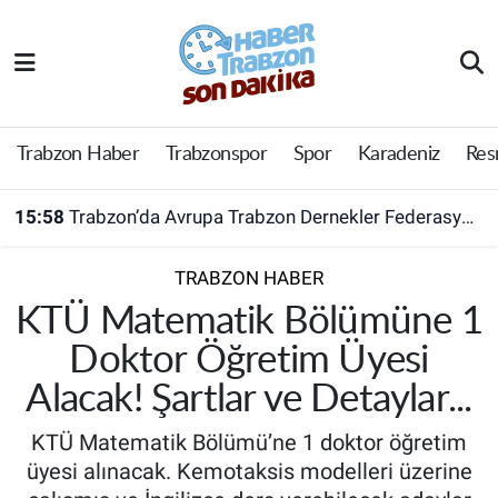
Trabzon Haber
Trabzon Nöbetçi Eczaneler
Trabzonspor
Trabzon Hava Durumu
Trabzon Haber
Trabzonspor
Spor
Karadeniz
Res
Spor
Trabzon Namaz Vakitleri
15:58
Trabzon’da Avrupa Trabzon Dernekler Federasyonu açıldı
Karadeniz
Trabzon Trafik Yoğunluk Haritası
TRABZON HABER
Resmi Reklam
Süper Lig Puan Durumu ve Fikstür
KTÜ Matematik Bölümüne 1
Doktor Öğretim Üyesi
Yazarlar
Tüm Manşetler
Alacak! Şartlar ve Detaylar...
Perde Arkası
Son Dakika Haberleri
KTÜ Matematik Bölümü’ne 1 doktor öğretim
üyesi alınacak. Kemotaksis modelleri üzerine
Haber Arşivi