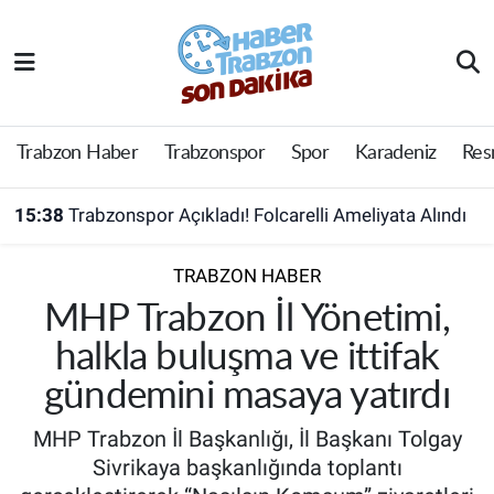
Trabzon Haber
Trabzon Nöbetçi Eczaneler
Trabzonspor
Trabzon Hava Durumu
Trabzon Haber
Trabzonspor
Spor
Karadeniz
Res
Spor
Trabzon Namaz Vakitleri
15:38
Trabzonspor Açıkladı! Folcarelli Ameliyata Alındı
Karadeniz
Trabzon Trafik Yoğunluk Haritası
TRABZON HABER
Resmi Reklam
Süper Lig Puan Durumu ve Fikstür
MHP Trabzon İl Yönetimi,
halkla buluşma ve ittifak
Yazarlar
Tüm Manşetler
gündemini masaya yatırdı
Perde Arkası
Son Dakika Haberleri
MHP Trabzon İl Başkanlığı, İl Başkanı Tolgay
Sivrikaya başkanlığında toplantı
Haber Arşivi