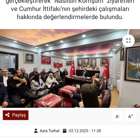
gerçekleştirerek “Nasılsın Komşum” ziyaretleri
ve Cumhur İttifakı’nın şehirdeki çalışmaları
hakkında değerlendirmelerde bulundu.
Paylaş
-
+
A
A
Azra Turhal
03.12.2025 - 11:38