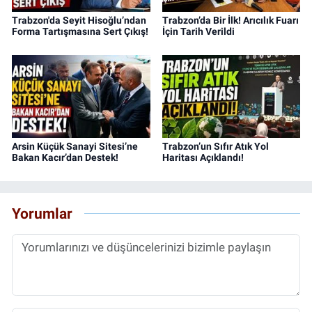
Trabzon'da Seyit Hisoğlu’ndan
Trabzon’da Bir İlk! Arıcılık Fuarı
Forma Tartışmasına Sert Çıkış!
İçin Tarih Verildi
Arsin Küçük Sanayi Sitesi’ne
Trabzon’un Sıfır Atık Yol
Bakan Kacır’dan Destek!
Haritası Açıklandı!
Yorumlar