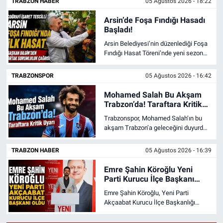
TRABZON HABER
05 Ağustos 2026 - 18:22
ve güzergâhlar.
Arsin’de Foşa Fındığı Hasadı
Başladı!
Arsin Belediyesi’nin düzenlediği Foşa
Fındığı Hasat Töreni’nde yeni sezon
resmen başladı. Programda 300 TL
taban fiyat çağrısı, kokarca
TRABZONSPOR
05 Ağustos 2026 - 16:42
mücadelesi ve Foşa fındığının marka
değeri öne çıktı.
Mohamed Salah Bu Akşam
Trabzon’da! Taraftara Kritik
Uyarı
Trabzonspor, Mohamed Salah’ın bu
akşam Trabzon’a geleceğini duyurdu.
Taraftarlara ulaşım ve meşale
kullanımı konusunda önemli uyarılar
TRABZON HABER
05 Ağustos 2026 - 16:39
yapıldı.
Emre Şahin Köroğlu Yeni
Parti Kurucu İlçe Başkanı
Oldu
Emre Şahin Köroğlu, Yeni Parti
Akçaabat Kurucu İlçe Başkanlığı
görevine getirildi. Kuruluş işlemleri
için Kaymakamlığa başvuru