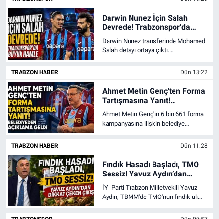
verdi.
Darwin Nunez İçin Salah
Devrede! Trabzonspor'da
Büyük Hamle
Darwin Nunez transferinde Mohamed
Salah detayı ortaya çıktı.
Trabzonspor'un yıldız forvet
hamlesinde Salah'ın olumlu referans
TRABZON HABER
Dün 13:22
verdiği öğrenildi.
Ahmet Metin Genç'ten Forma
Tartışmasına Yanıt!
Belediyeden Açıklama Geldi
Ahmet Metin Genç'in 6 bin 661 forma
kampanyasına ilişkin belediye
bütçesi iddialarına Trabzon
Büyükşehir Belediyesi'nden resmi
TRABZON HABER
Dün 11:28
açıklama geldi.
Fındık Hasadı Başladı, TMO
Sessiz! Yavuz Aydın’dan
Dikkat Çeken Çıkış
İYİ Parti Trabzon Milletvekili Yavuz
Aydın, TBMM'de TMO'nun fındık alım
fiyatını açıklamamasına tepki
göstererek üreticinin belirsizlik içinde
TRABZONSPOR
Dün 09:57