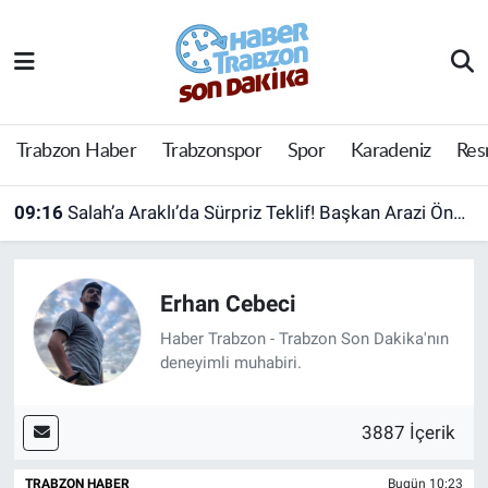
Trabzon Haber
Trabzon Nöbetçi Eczaneler
Trabzonspor
Trabzon Hava Durumu
Trabzon Haber
Trabzonspor
Spor
Karadeniz
Res
Spor
Trabzon Namaz Vakitleri
09:16
Salah’a Araklı’da Sürpriz Teklif! Başkan Arazi Önerdi
Karadeniz
Trabzon Trafik Yoğunluk Haritası
Erhan Cebeci
Resmi Reklam
Süper Lig Puan Durumu ve Fikstür
Haber Trabzon - Trabzon Son Dakika'nın
Yazarlar
Tüm Manşetler
deneyimli muhabiri.
Perde Arkası
Son Dakika Haberleri
3887 İçerik
Haber Arşivi
TRABZON HABER
Bugün 10:23