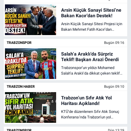
Arsin Küçük Sanayi Sitesi’ne
Bakan Kacır’dan Destek!
Arsin Küçük Sanayi Sitesi Projesi için
Bakan Mehmet Fatih Kacır’dan
destek mesajı geldi. Başkan Hamza
Bilgin projenin ayrıntılarını açıkladı.
TRABZONSPOR
Bugün 09:16
Salah’a Araklı’da Sürpriz
Teklif! Başkan Arazi Önerdi
Trabzonspor’un yıldızı Mohamed
Salah’a Araklı’da dikkat çeken teklif
geldi. Başkan Hüseyin Avni Coşkun
Çebi, Salah’a ilçeden arazi önerdi.
TRABZON HABER
Bugün 09:10
Trabzon’un Sıfır Atık Yol
Haritası Açıklandı!
KTÜ’de düzenlenen Sıfır Atık Sonuç
Konferansı’nda Trabzon’un yol
haritası açıklandı. Bakan Mehmet
Fatih Kacır dikkat çeken mesajlar
TRABZONSPOR
Dün 13:29