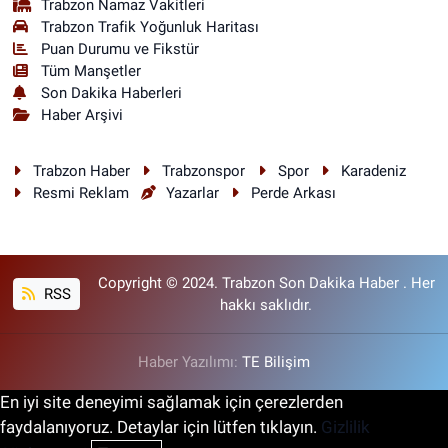
Trabzon Namaz Vakitleri
Trabzon Trafik Yoğunluk Haritası
Puan Durumu ve Fikstür
Tüm Manşetler
Son Dakika Haberleri
Haber Arşivi
Trabzon Haber
Trabzonspor
Spor
Karadeniz
Resmi Reklam
Yazarlar
Perde Arkası
Copyright © 2024. Trabzon Son Dakika Haber . Her
RSS
hakkı saklıdır.
Haber Yazılımı:
TE Bilişim
En iyi site deneyimi sağlamak için çerezlerden
faydalanıyoruz. Detaylar için lütfen tıklayın.
Gizlilik