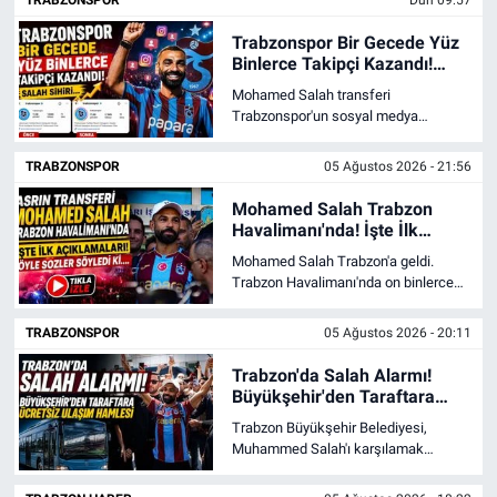
bırakıldığını söyledi.
Trabzonspor Bir Gecede Yüz
Binlerce Takipçi Kazandı!
Salah Sihiri...
Mohamed Salah transferi
Trabzonspor'un sosyal medya
hesaplarını uçurdu. Instagram takipçi
sayısı 1,6 milyondan 2,1 milyonun
TRABZONSPOR
05 Ağustos 2026 - 21:56
üzerine çıktı.
Mohamed Salah Trabzon
Havalimanı'nda! İşte İlk
Açıklama
Mohamed Salah Trabzon'a geldi.
Trabzon Havalimanı'nda on binlerce
taraftar tarafından karşılanan yıldız
futbolcu ilk açıklamalarıyla gündem
TRABZONSPOR
05 Ağustos 2026 - 20:11
oldu.
Trabzon'da Salah Alarmı!
Büyükşehir'den Taraftara
Ücretsiz Ulaşım Hamlesi
Trabzon Büyükşehir Belediyesi,
Muhammed Salah'ı karşılamak
isteyen taraftarlar için ücretsiz otobüs
seferleri düzenleyecek. İşte saatler