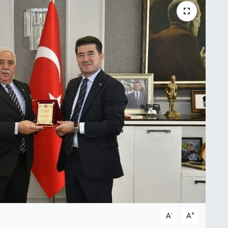
-
+
A
A