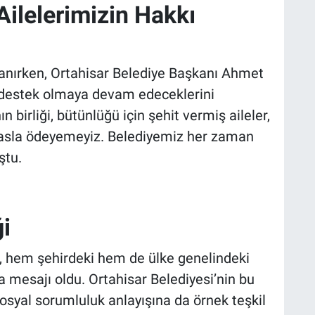
Ailelerimizin Hakkı
şanırken, Ortahisar Belediye Başkanı Ahmet
n destek olmaya devam edeceklerini
n birliği, bütünlüğü için şehit vermiş aileler,
ı asla ödeyemeyiz. Belediyemiz her zaman
ştu.
i
e, hem şehirdeki hem de ülke genelindeki
ma mesajı oldu. Ortahisar Belediyesi’nin bu
sosyal sorumluluk anlayışına da örnek teşkil