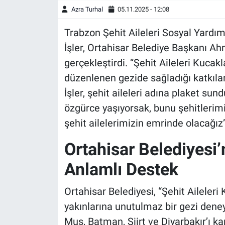
Azra Turhal
05.11.2025 - 12:08
Trabzon Şehit Aileleri Sosyal Yard
İşler, Ortahisar Belediye Başkanı Ah
gerçekleştirdi. “Şehit Aileleri Kucak
düzenlenen gezide sağladığı katkıla
İşler, şehit aileleri adına plaket su
özgürce yaşıyorsak, bunu şehitlerim
şehit ailelerimizin emrinde olacağız”
Ortahisar Belediyesi’
Anlamlı Destek
Ortahisar Belediyesi, “Şehit Aileleri
yakınlarına unutulmaz bir gezi deneyi
Muş, Batman, Siirt ve Diyarbakır’ı k