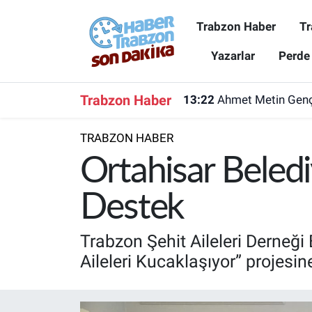
Trabzon Haber
Tr
Trabzon Haber
Trabzon Nöbetçi Eczaneler
Yazarlar
Perde
Trabzonspor
Trabzon Hava Durumu
Trabzon Haber
13:22
Ahmet Metin Genç'
Spor
Trabzon Namaz Vakitleri
TRABZON HABER
Karadeniz
Trabzon Trafik Yoğunluk Haritası
Ortahisar Beledi
Resmi Reklam
Süper Lig Puan Durumu ve Fikstür
Destek
Yazarlar
Tüm Manşetler
Trabzon Şehit Aileleri Derneği
Aileleri Kucaklaşıyor” projesine
Perde Arkası
Son Dakika Haberleri
Haber Arşivi