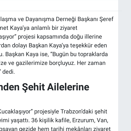
ımlaşma ve Dayanışma Derneği Başkanı Şeref
met Kaya’ya anlamlı bir ziyaret
laşıyor” projesi kapsamında doğu illerine
rdan dolayı Başkan Kaya’ya teşekkür eden
ndu. Başkan Kaya ise, “Bugün bu topraklarda
ize ve gazilerimize borçluyuz. Her zaman
 dedi.
nden Şehit Ailelerine
 Kucaklaşıyor” projesiyle Trabzon’daki şehit
mi yaşattı. 36 kişilik kafile, Erzurum, Van,
apsayan gezide hem tarihi mekânları ziyaret