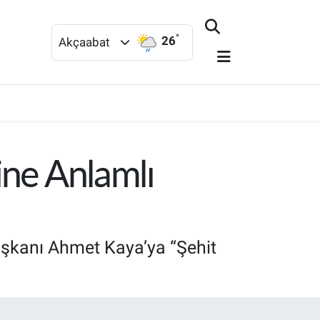
°
26
Akçaabat
ine Anlamlı
Başkanı Ahmet Kaya’ya “Şehit