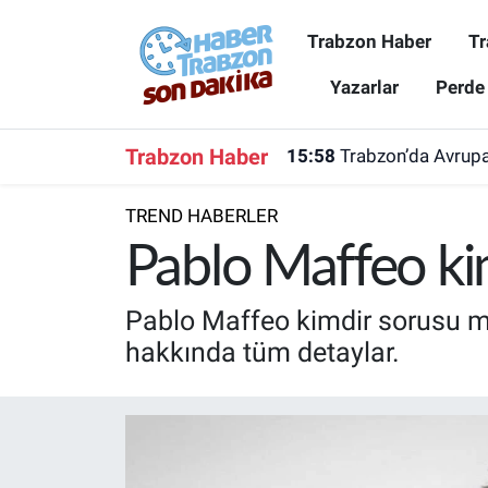
Trabzon Haber
Tr
Trabzon Haber
Trabzon Nöbetçi Eczaneler
Yazarlar
Perde
Trabzonspor
Trabzon Hava Durumu
Trabzon Haber
15:58
Trabzon’da Avrupa
Spor
Trabzon Namaz Vakitleri
TREND HABERLER
Karadeniz
Trabzon Trafik Yoğunluk Haritası
Pablo Maffeo kim
Resmi Reklam
Süper Lig Puan Durumu ve Fikstür
Pablo Maffeo kimdir sorusu mer
hakkında tüm detaylar.
Yazarlar
Tüm Manşetler
Perde Arkası
Son Dakika Haberleri
Haber Arşivi