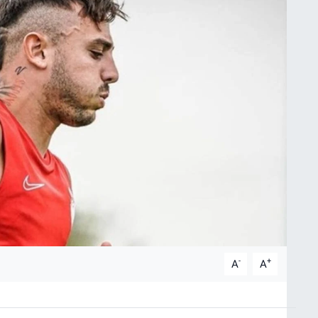
-
+
A
A