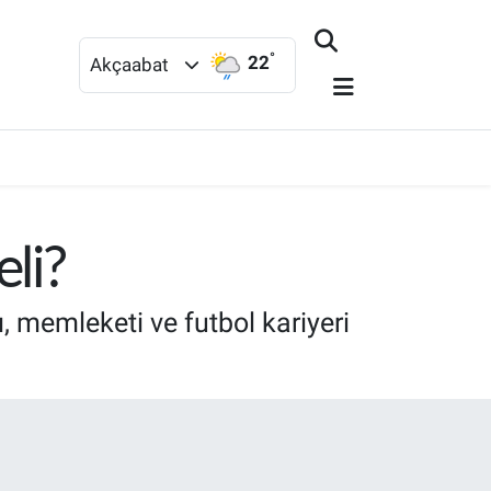
°
22
Akçaabat
li?
, memleketi ve futbol kariyeri