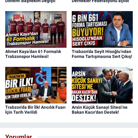
Dönem! Başhekim Değişti
Dernekler Federasyonu açıldı
Ahmet Kaya’dan 61 Formalık
Trabzon'da Seyit Hisoğlu’ndan
Trabzonspor Hamlesi!
Forma Tartışmasına Sert Çıkış!
Trabzon’da Bir İlk! Arıcılık Fuarı
Arsin Küçük Sanayi Sitesi’ne
İçin Tarih Verildi
Bakan Kacır’dan Destek!
Yorumlar