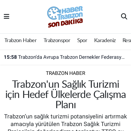
Trabzon Haber
Trabzon Nöbetçi Eczaneler
Trabzonspor
Trabzon Hava Durumu
Trabzon Haber
Trabzonspor
Spor
Karadeniz
Res
Spor
Trabzon Namaz Vakitleri
15:58
Trabzon’da Avrupa Trabzon Dernekler Federasyonu açıldı
Karadeniz
Trabzon Trafik Yoğunluk Haritası
TRABZON HABER
Resmi Reklam
Süper Lig Puan Durumu ve Fikstür
Trabzon'un Sağlık Turizmi
için Hedef Ülkelerde Çalışma
Yazarlar
Tüm Manşetler
Planı
Perde Arkası
Son Dakika Haberleri
Trabzon’un sağlık turizmi potansiyelini artırmak
amacıyla yürütülen Trabzon Sağlık Turizmi
Haber Arşivi