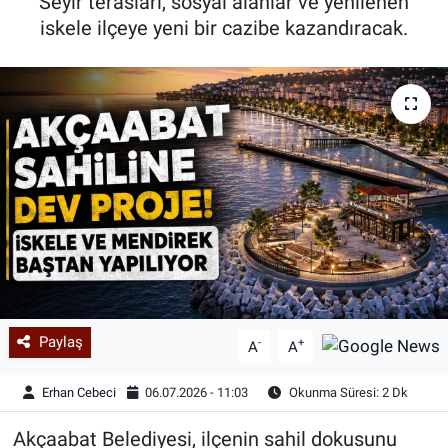
Seyir terasları, sosyal alanlar ve yenilenen
iskele ilçeye yeni bir cazibe kazandıracak.
Paylaş
-
+
A
A
Erhan Cebeci
06.07.2026 - 11:03
Okunma Süresi: 2 Dk
Akçaabat Belediyesi, ilçenin sahil dokusunu