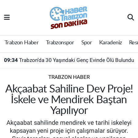
Trabzon Haber
Trabzon Nöbetçi Eczaneler
Trabzonspor
Trabzon Hava Durumu
Trabzon Haber
Trabzonspor
Spor
Karadeniz
Res
Spor
Trabzon Namaz Vakitleri
09:34
Trabzon’da 30 Yaşındaki Genç Evinde Ölü Bulundu
Karadeniz
Trabzon Trafik Yoğunluk Haritası
TRABZON HABER
Resmi Reklam
Süper Lig Puan Durumu ve Fikstür
Akçaabat Sahiline Dev Proje!
İskele ve Mendirek Baştan
Yazarlar
Tüm Manşetler
Yapılıyor
Perde Arkası
Son Dakika Haberleri
Akçaabat sahilinde mendirek ve tarihi iskeleyi
kapsayan yeni proje için çalışmalar sürüyor.
Haber Arşivi