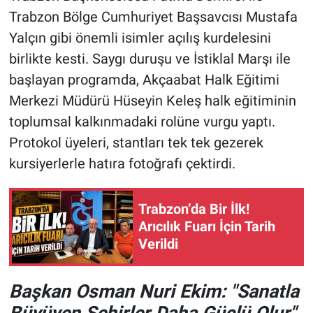
Trabzon Bölge Cumhuriyet Başsavcısı Mustafa
Yalçın gibi önemli isimler açılış kurdelesini
birlikte kesti. Saygı duruşu ve İstiklal Marşı ile
başlayan programda, Akçaabat Halk Eğitimi
Merkezi Müdürü Hüseyin Keleş halk eğitiminin
toplumsal kalkınmadaki rolüne vurgu yaptı.
Protokol üyeleri, stantları tek tek gezerek
kursiyerlerle hatıra fotoğrafı çektirdi.
Trabzon’da Bir İlk!
Arıcılık Fuarı İçin Tarih
Verildi
Başkan Osman Nuri Ekim: "Sanatla
Büyüyen Şehirler Daha Güçlü Olur"