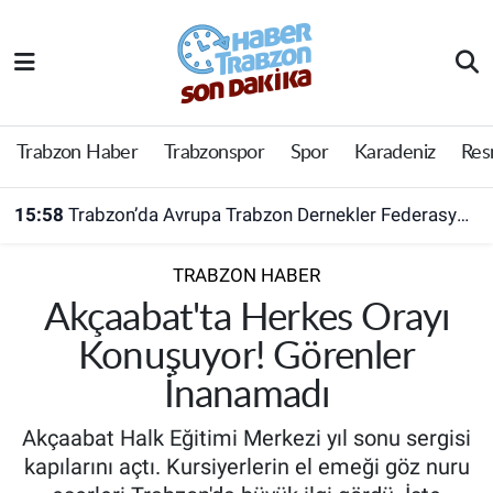
Trabzon Haber
Trabzon Nöbetçi Eczaneler
Trabzonspor
Trabzon Hava Durumu
Trabzon Haber
Trabzonspor
Spor
Karadeniz
Res
Spor
Trabzon Namaz Vakitleri
15:58
Trabzon’da Avrupa Trabzon Dernekler Federasyonu açıldı
Karadeniz
Trabzon Trafik Yoğunluk Haritası
TRABZON HABER
Resmi Reklam
Süper Lig Puan Durumu ve Fikstür
Akçaabat'ta Herkes Orayı
Konuşuyor! Görenler
Yazarlar
Tüm Manşetler
İnanamadı
Perde Arkası
Son Dakika Haberleri
Akçaabat Halk Eğitimi Merkezi yıl sonu sergisi
kapılarını açtı. Kursiyerlerin el emeği göz nuru
Haber Arşivi