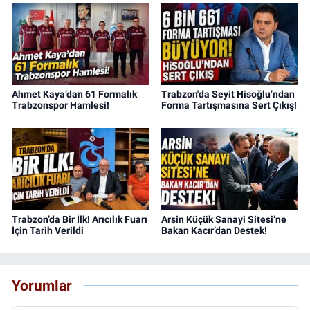
Ahmet Kaya’dan 61 Formalık
Trabzon'da Seyit Hisoğlu’ndan
Trabzonspor Hamlesi!
Forma Tartışmasına Sert Çıkış!
Trabzon’da Bir İlk! Arıcılık Fuarı
Arsin Küçük Sanayi Sitesi’ne
İçin Tarih Verildi
Bakan Kacır’dan Destek!
Yorumlar