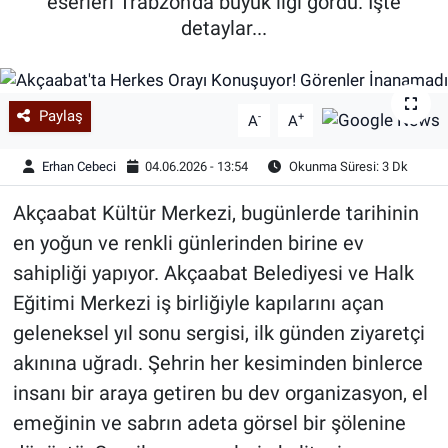
eserleri Trabzon'da büyük ilgi gördü. İşte
detaylar...
Paylaş
-
+
A
A
Erhan Cebeci
04.06.2026 - 13:54
Okunma Süresi: 3 Dk
Akçaabat Kültür Merkezi, bugünlerde tarihinin
en yoğun ve renkli günlerinden birine ev
sahipliği yapıyor. Akçaabat Belediyesi ve Halk
Eğitimi Merkezi iş birliğiyle kapılarını açan
geleneksel yıl sonu sergisi, ilk günden ziyaretçi
akınına uğradı. Şehrin her kesiminden binlerce
insanı bir araya getiren bu dev organizasyon, el
emeğinin ve sabrın adeta görsel bir şölenine