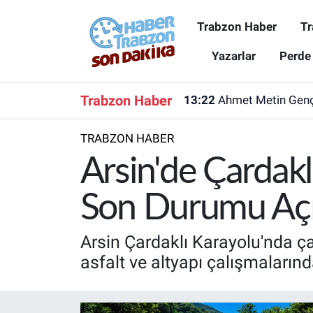
Trabzon Haber
Tr
Trabzon Haber
Trabzon Nöbetçi Eczaneler
Yazarlar
Perde
Trabzonspor
Trabzon Hava Durumu
Trabzon Haber
13:22
Ahmet Metin Genç'
Spor
Trabzon Namaz Vakitleri
TRABZON HABER
Karadeniz
Trabzon Trafik Yoğunluk Haritası
Arsin'de Çardakl
Resmi Reklam
Süper Lig Puan Durumu ve Fikstür
Son Durumu Açı
Yazarlar
Tüm Manşetler
Arsin Çardaklı Karayolu'nda ça
asfalt ve altyapı çalışmaların
Perde Arkası
Son Dakika Haberleri
Haber Arşivi