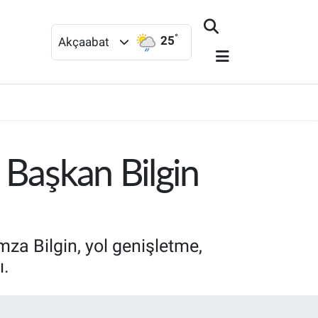
°
25
Akçaabat
 Başkan Bilgin
za Bilgin, yol genişletme,
ı.