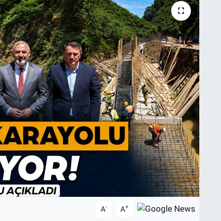
-
+
A
A