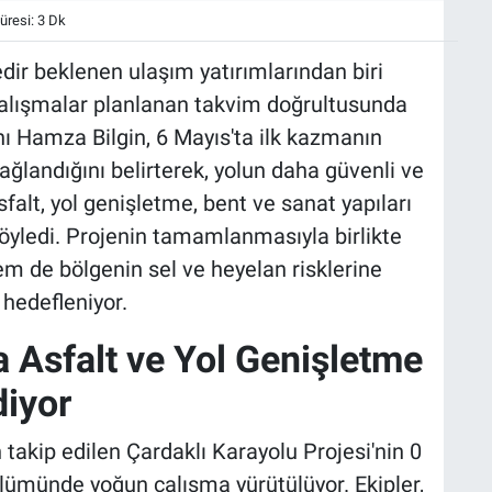
resi: 3 Dk
dir beklenen ulaşım yatırımlarından biri
çalışmalar planlanan takvim doğrultusunda
ı Hamza Bilgin, 6 Mayıs'ta ilk kazmanın
ğlandığını belirterek, yolun daha güvenli ve
falt, yol genişletme, bent ve sanat yapıları
söyledi. Projenin tamamlanmasıyla birlikte
em de bölgenin sel ve heyelan risklerine
 hedefleniyor.
a Asfalt ve Yol Genişletme
diyor
 takip edilen Çardaklı Karayolu Projesi'nin 0
bölümünde yoğun çalışma yürütülüyor. Ekipler,