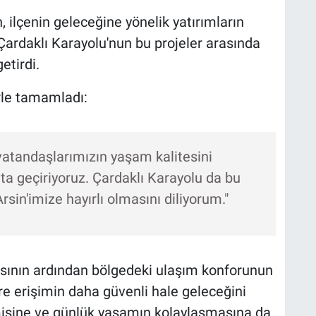
 ilçenin geleceğine yönelik yatırımların
Çardaklı Karayolu'nun bu projeler arasında
etirdi.
rle tamamladı:
, vatandaşlarımızın yaşam kalitesini
yata geçiriyoruz. Çardaklı Karayolu da bu
rsin'imize hayırlı olmasını diliyorum."
asının ardından bölgedeki ulaşım konforunun
ere erişimin daha güvenli hale geleceğini
misine ve günlük yaşamın kolaylaşmasına da