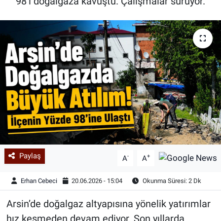
98’i doğalgaza kavuştu. Çalışmalar sürüyor.
Paylaş
-
+
A
A
Erhan Cebeci
20.06.2026 - 15:04
Okunma Süresi: 2 Dk
Arsin’de doğalgaz altyapısına yönelik yatırımlar
hız kesmeden devam ediyor. Son yıllarda