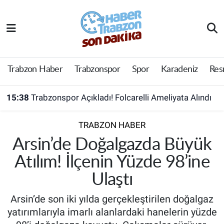
Trabzon Haber
Trabzon Nöbetçi Eczaneler
Trabzonspor
Trabzon Hava Durumu
Trabzon Haber
Trabzonspor
Spor
Karadeniz
Res
Spor
Trabzon Namaz Vakitleri
15:38
Trabzonspor Açıkladı! Folcarelli Ameliyata Alındı
Karadeniz
Trabzon Trafik Yoğunluk Haritası
TRABZON HABER
Resmi Reklam
Süper Lig Puan Durumu ve Fikstür
Arsin’de Doğalgazda Büyük
Atılım! İlçenin Yüzde 98’ine
Yazarlar
Tüm Manşetler
Ulaştı
Perde Arkası
Son Dakika Haberleri
Arsin’de son iki yılda gerçekleştirilen doğalgaz
yatırımlarıyla imarlı alanlardaki hanelerin yüzde
Haber Arşivi