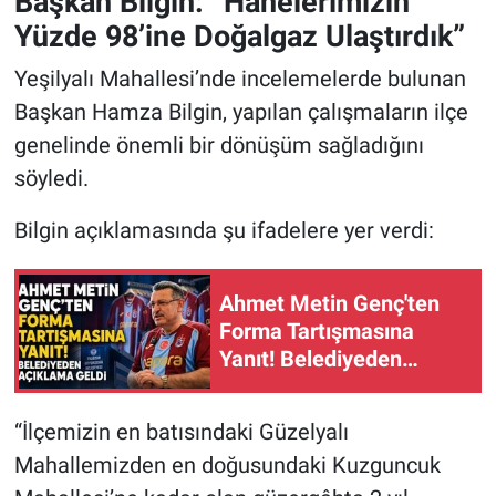
Başkan Bilgin: “Hanelerimizin
Yüzde 98’ine Doğalgaz Ulaştırdık”
Yeşilyalı Mahallesi’nde incelemelerde bulunan
Başkan Hamza Bilgin, yapılan çalışmaların ilçe
genelinde önemli bir dönüşüm sağladığını
söyledi.
Bilgin açıklamasında şu ifadelere yer verdi:
Ahmet Metin Genç'ten
Forma Tartışmasına
Yanıt! Belediyeden
Açıklama Geldi
“İlçemizin en batısındaki Güzelyalı
Mahallemizden en doğusundaki Kuzguncuk