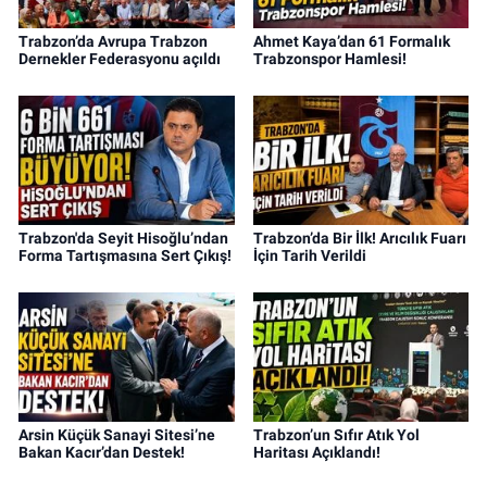
Trabzon’da Avrupa Trabzon
Ahmet Kaya’dan 61 Formalık
Dernekler Federasyonu açıldı
Trabzonspor Hamlesi!
Trabzon'da Seyit Hisoğlu’ndan
Trabzon’da Bir İlk! Arıcılık Fuarı
Forma Tartışmasına Sert Çıkış!
İçin Tarih Verildi
Arsin Küçük Sanayi Sitesi’ne
Trabzon’un Sıfır Atık Yol
Bakan Kacır’dan Destek!
Haritası Açıklandı!