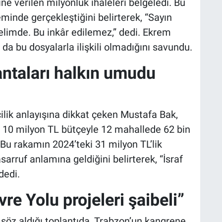
tine verilen milyonluk ihaleleri belgeledi. Bu
eminde gerçekleştiğini belirterek, “Sayın
 elimde. Bu inkâr edilemez,” dedi. Ekrem
a bu dosyalarla ilişkili olmadığını savundu.
antaları halkın umudu
cilik anlayışına dikkat çeken Mustafa Bak,
da 10 milyon TL bütçeyle 12 mahallede 62 bin
. Bu rakamın 2024’teki 31 milyon TL’lik
sarruf anlamına geldiğini belirterek, “İsraf
dedi.
e Yolu projeleri şaibeli”
 söz aldığı toplantıda, Trabzon’un kangrene