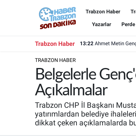
Trabzon Haber
Tr
Trabzon Haber
Trabzon Nöbetçi Eczaneler
Yazarlar
Perde
Trabzonspor
Trabzon Hava Durumu
Trabzon Haber
13:22
Ahmet Metin Genç'
Spor
Trabzon Namaz Vakitleri
TRABZON HABER
Karadeniz
Trabzon Trafik Yoğunluk Haritası
Belgelerle Genç'
Resmi Reklam
Süper Lig Puan Durumu ve Fikstür
Açıkalmalar
Yazarlar
Tüm Manşetler
Trabzon CHP İl Başkanı Mustafa
yatırımlardan belediye ihalele
Perde Arkası
Son Dakika Haberleri
dikkat çeken açıklamalarda b
Haber Arşivi