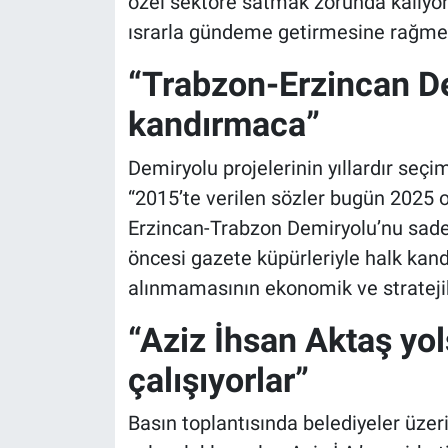
özel sektöre satmak zorunda kalıyor,
ısrarla gündeme getirmesine rağmen 
“Trabzon-Erzincan De
kandırmaca”
Demiryolu projelerinin yıllardır seçim
“2015’te verilen sözler bugün 2025 o
Erzincan-Trabzon Demiryolu’nu sade
öncesi gazete küpürleriyle halk kandı
alınmamasının ekonomik ve strateji
“Aziz İhsan Aktaş yo
çalışıyorlar”
Basın toplantısında belediyeler üzer