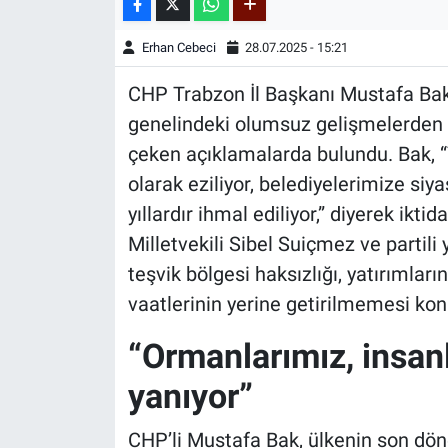
Erhan Cebeci
28.07.2025 - 15:21
CHP Trabzon İl Başkanı Mustafa Bak,
genelindeki olumsuz gelişmelerden 
çeken açıklamalarda bulundu. Bak, “
olarak eziliyor, belediyelerimize siy
yıllardır ihmal ediliyor,” diyerek ikt
Milletvekili Sibel Suiçmez ve partili
teşvik bölgesi haksızlığı, yatırımlar
vaatlerinin yerine getirilmemesi konu
“Ormanlarımız, insan
yanıyor”
CHP’li Mustafa Bak, ülkenin son dö