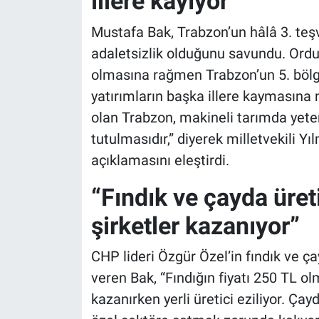
illere kayıyor”
Mustafa Bak, Trabzon’un hâlâ 3. teş
adaletsizlik olduğunu savundu. Ordu 
olmasına rağmen Trabzon’un 5. böl
yatırımların başka illere kaymasına 
olan Trabzon, makineli tarımda yete
tutulmasıdır,” diyerek milletvekili Y
açıklamasını eleştirdi.
“Fındık ve çayda üreti
şirketler kazanıyor”
CHP lideri Özgür Özel’in fındık ve çay
veren Bak, “Fındığın fiyatı 250 TL ol
kazanırken yerli üretici eziliyor. Çay