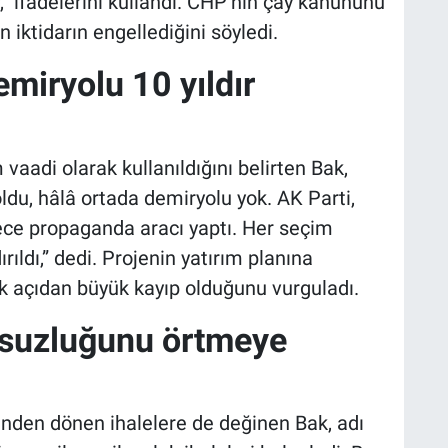
” ifadelerini kullandı. CHP’nin çay kanununu
iktidarın engellediğini söyledi.
miryolu 10 yıldır
 vaadi olarak kullanıldığını belirten Bak,
ldu, hâlâ ortada demiryolu yok. AK Parti,
ce propaganda aracı yaptı. Her seçim
rıldı,” dedi. Projenin yatırım planına
k açıdan büyük kayıp olduğunu vurguladı.
lsuzluğunu örtmeye
inden dönen ihalelere de değinen Bak, adı