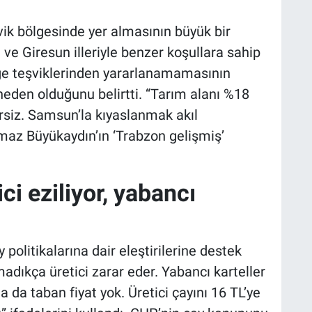
vik bölgesinde yer almasının büyük bir
ve Giresun illeriyle benzer koşullara sahip
ge teşviklerinden yararlanamamasının
neden olduğunu belirtti. “Tarım alanı %18
rsiz. Samsun’la kıyaslanmak akıl
ılmaz Büyükaydın’ın ‘Trabzon gelişmiş’
ci eziliyor, yabancı
 politikalarına dair eleştirilerine destek
madıkça üretici zarar eder. Yabancı karteller
da da taban fiyat yok. Üretici çayını 16 TL’ye