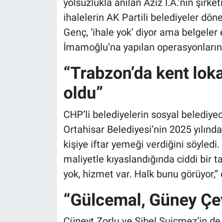
yolsuzlukla anılan Aziz İ.A.’nın şirke
ihalelerin AK Partili belediyeler dön
Genç, ‘ihale yok’ diyor ama belgeler
İmamoğlu’na yapılan operasyonların d
“Trabzon’da kent lok
oldu”
CHP’li belediyelerin sosyal belediye
Ortahisar Belediyesi’nin 2025 yılın
kişiye iftar yemeği verdiğini söyledi
maliyetle kıyaslandığında ciddi bir ta
yok, hizmet var. Halk bunu görüyor,” 
“Gülcemal, Güney Çevr
Cüneyt Zorlu ve Sibel Suiçmez’in de