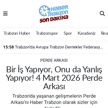
Trabzon Haber
Trabzon Nöbetçi Eczaneler
Trabzonspor
Trabzon Hava Durumu
Trabzon Haber
Trabzonspor
Spor
Karadeniz
Res
Spor
Trabzon Namaz Vakitleri
15:58
Trabzon’da Avrupa Trabzon Dernekler Federasyonu açıldı
Karadeniz
Trabzon Trafik Yoğunluk Haritası
PERDE ARKASI
Resmi Reklam
Süper Lig Puan Durumu ve Fikstür
Bir İş Yapıyor, Onu da Yanlış
Yapıyor! 4 Mart 2026 Perde
Yazarlar
Tüm Manşetler
Arkası
Perde Arkası
Son Dakika Haberleri
Trabzon'da yaşanan gelişmelerin Perde
Arkası'nı Haber Trabzon olarak sizler için
Haber Arşivi