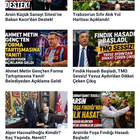
Arsin Küçük Sanayi Sitesi’ne
Trabzon’un Sıfır Atık Yol
Bakan Kacır’dan Destek!
Haritası Açıklandı!
Ahmet Metin Genç'ten Forma
Fındık Hasadı Başladı, TMO
Tartışmasına Yanıt!
Sessiz! Yavuz Aydın’dan Dikkat
Belediyeden Açıklama Geldi
Çeken Çıkış
Alper Hacısalihoğlu Kimdir?
Arsin’de Foşa Fındığı Hasadı
Kaç Yaşında, Nereli?
Başladı!