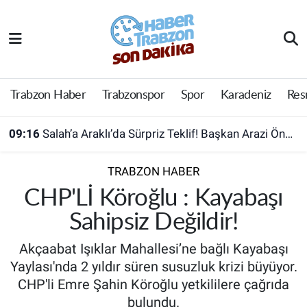
Trabzon Haber
Trabzon Nöbetçi Eczaneler
Trabzonspor
Trabzon Hava Durumu
Trabzon Haber
Trabzonspor
Spor
Karadeniz
Res
Spor
Trabzon Namaz Vakitleri
09:16
Salah’a Araklı’da Sürpriz Teklif! Başkan Arazi Önerdi
Karadeniz
Trabzon Trafik Yoğunluk Haritası
TRABZON HABER
Resmi Reklam
Süper Lig Puan Durumu ve Fikstür
CHP'Lİ Köroğlu : Kayabaşı
Sahipsiz Değildir!
Yazarlar
Tüm Manşetler
Akçaabat Işıklar Mahallesi’ne bağlı Kayabaşı
Perde Arkası
Son Dakika Haberleri
Yaylası'nda 2 yıldır süren susuzluk krizi büyüyor.
CHP'li Emre Şahin Köroğlu yetkililere çağrıda
Haber Arşivi
bulundu.