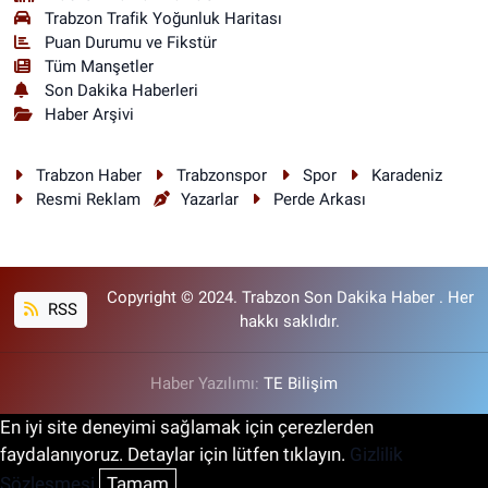
Trabzon Trafik Yoğunluk Haritası
Puan Durumu ve Fikstür
Tüm Manşetler
Son Dakika Haberleri
Haber Arşivi
Trabzon Haber
Trabzonspor
Spor
Karadeniz
Resmi Reklam
Yazarlar
Perde Arkası
Copyright © 2024. Trabzon Son Dakika Haber . Her
RSS
hakkı saklıdır.
Haber Yazılımı:
TE Bilişim
En iyi site deneyimi sağlamak için çerezlerden
faydalanıyoruz. Detaylar için lütfen tıklayın.
Gizlilik
Sözleşmesi
Tamam