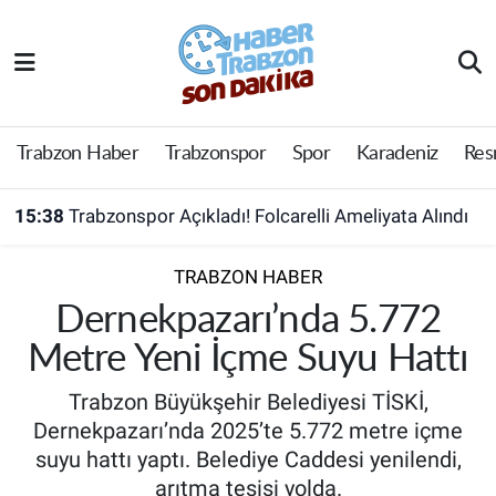
Trabzon Haber
Trabzon Nöbetçi Eczaneler
Trabzonspor
Trabzon Hava Durumu
Trabzon Haber
Trabzonspor
Spor
Karadeniz
Res
Spor
Trabzon Namaz Vakitleri
15:38
Trabzonspor Açıkladı! Folcarelli Ameliyata Alındı
Karadeniz
Trabzon Trafik Yoğunluk Haritası
TRABZON HABER
Resmi Reklam
Süper Lig Puan Durumu ve Fikstür
Dernekpazarı’nda 5.772
Metre Yeni İçme Suyu Hattı
Yazarlar
Tüm Manşetler
Trabzon Büyükşehir Belediyesi TİSKİ,
Perde Arkası
Son Dakika Haberleri
Dernekpazarı’nda 2025’te 5.772 metre içme
suyu hattı yaptı. Belediye Caddesi yenilendi,
Haber Arşivi
arıtma tesisi yolda.