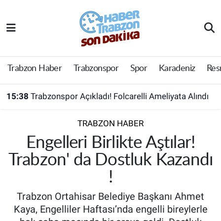
Trabzon Haber
Trabzon Nöbetçi Eczaneler
Trabzonspor
Trabzon Hava Durumu
Trabzon Haber
Trabzonspor
Spor
Karadeniz
Res
Spor
Trabzon Namaz Vakitleri
15:38
Trabzonspor Açıkladı! Folcarelli Ameliyata Alındı
Karadeniz
Trabzon Trafik Yoğunluk Haritası
TRABZON HABER
Resmi Reklam
Süper Lig Puan Durumu ve Fikstür
Engelleri Birlikte Aştılar!
Trabzon' da Dostluk Kazandı
Yazarlar
Tüm Manşetler
!
Perde Arkası
Son Dakika Haberleri
Trabzon Ortahisar Belediye Başkanı Ahmet
Kaya, Engelliler Haftası’nda engelli bireylerle
Haber Arşivi