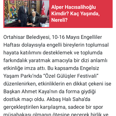
Alper Hacısalihoğlu
Kimdir? Kaç Yaşında,
Nereli?
Ortahisar Belediyesi, 10-16 Mayıs Engelliler
Haftası dolayısıyla engelli bireylerin toplumsal
hayata katılımını desteklemek ve toplumda
farkındalık yaratmak amacıyla bir dizi anlamlı
etkinliğe imza attı. Bu kapsamda Engelsiz
Yaşam Parkı’nda “Özel Gülüşler Festivali”
düzenlenirken, etkinliklerin en dikkat çekeni ise
Başkan Ahmet Kaya’nın da forma giydiği
dostluk maçı oldu. Akbaş Halı Saha’da
gerçekleştirilen karşılaşma, sadece bir spor
müsabakası olmanın ötesine geçerek birlik ve