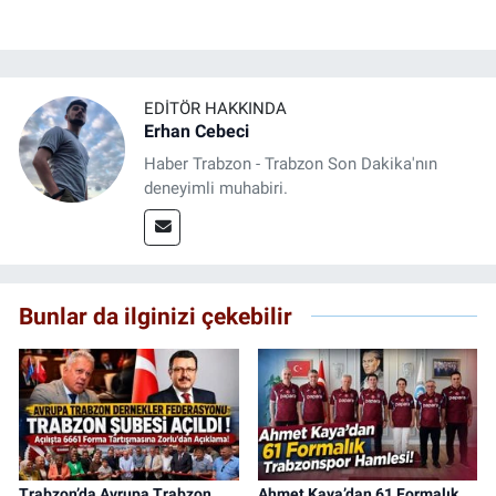
EDITÖR HAKKINDA
Erhan Cebeci
Haber Trabzon - Trabzon Son Dakika'nın
deneyimli muhabiri.
Bunlar da ilginizi çekebilir
Trabzon’da Avrupa Trabzon
Ahmet Kaya’dan 61 Formalık