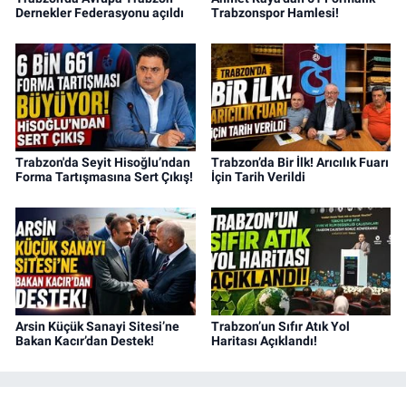
Dernekler Federasyonu açıldı
Trabzonspor Hamlesi!
Trabzon'da Seyit Hisoğlu’ndan
Trabzon’da Bir İlk! Arıcılık Fuarı
Forma Tartışmasına Sert Çıkış!
İçin Tarih Verildi
Arsin Küçük Sanayi Sitesi’ne
Trabzon’un Sıfır Atık Yol
Bakan Kacır’dan Destek!
Haritası Açıklandı!