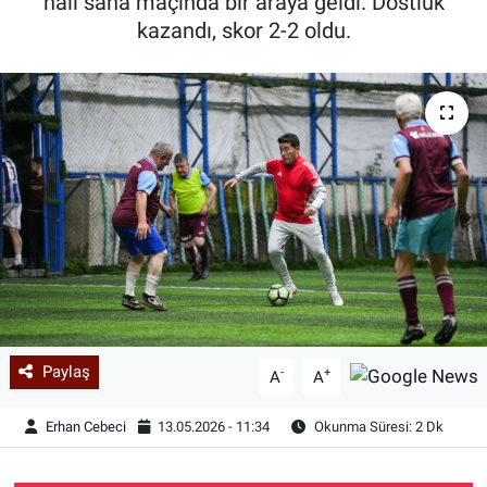
halı saha maçında bir araya geldi. Dostluk
kazandı, skor 2-2 oldu.
Paylaş
-
+
A
A
Erhan Cebeci
13.05.2026 - 11:34
Okunma Süresi: 2 Dk