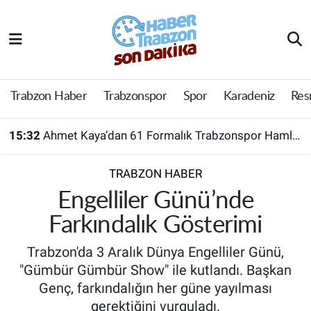
Trabzon Haber
Trabzon Nöbetçi Eczaneler
Trabzonspor
Trabzon Hava Durumu
Trabzon Haber
Trabzonspor
Spor
Karadeniz
Res
Spor
Trabzon Namaz Vakitleri
15:32
Ahmet Kaya’dan 61 Formalık Trabzonspor Hamlesi!
Karadeniz
Trabzon Trafik Yoğunluk Haritası
TRABZON HABER
Resmi Reklam
Süper Lig Puan Durumu ve Fikstür
Engelliler Günü’nde
Farkındalık Gösterimi
Yazarlar
Tüm Manşetler
Trabzon'da 3 Aralık Dünya Engelliler Günü,
Perde Arkası
Son Dakika Haberleri
"Gümbür Gümbür Show" ile kutlandı. Başkan
Genç, farkındalığın her güne yayılması
Haber Arşivi
gerektiğini vurguladı.