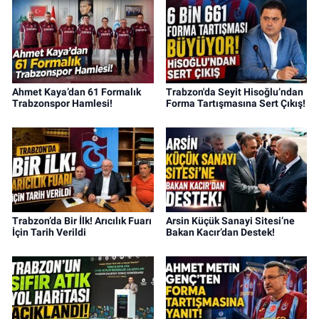
Ahmet Kaya’dan 61 Formalık
Trabzon'da Seyit Hisoğlu’ndan
Trabzonspor Hamlesi!
Forma Tartışmasına Sert Çıkış!
Trabzon’da Bir İlk! Arıcılık Fuarı
Arsin Küçük Sanayi Sitesi’ne
İçin Tarih Verildi
Bakan Kacır’dan Destek!