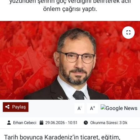
yüzünden şehrin göç verdiğini belirterek acil
önlem çağrısı yaptı.
Paylaş
-
+
A
A
Erhan Cebeci
29.06.2026 - 10:51
Okunma Süresi: 3 Dk
Tarih boyunca Karadeniz’in ticaret, eğitim,