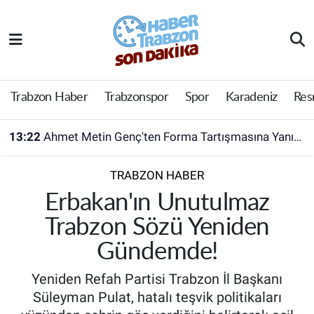
Trabzon Haber
Trabzon Nöbetçi Eczaneler
Trabzonspor
Trabzon Hava Durumu
Trabzon Haber
Trabzonspor
Spor
Karadeniz
Res
Spor
Trabzon Namaz Vakitleri
13:22
Ahmet Metin Genç'ten Forma Tartışmasına Yanıt! Belediyeden Açıklama Geldi
Karadeniz
Trabzon Trafik Yoğunluk Haritası
TRABZON HABER
Resmi Reklam
Süper Lig Puan Durumu ve Fikstür
Erbakan'ın Unutulmaz
Trabzon Sözü Yeniden
Yazarlar
Tüm Manşetler
Gündemde!
Perde Arkası
Son Dakika Haberleri
Yeniden Refah Partisi Trabzon İl Başkanı
Süleyman Pulat, hatalı teşvik politikaları
Haber Arşivi