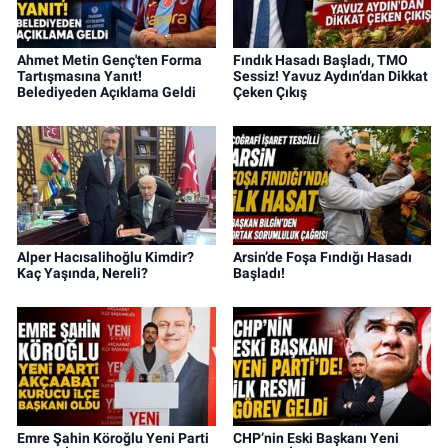
Ahmet Metin Genç'ten Forma
Fındık Hasadı Başladı, TMO
Tartışmasına Yanıt!
Sessiz! Yavuz Aydın’dan Dikkat
Belediyeden Açıklama Geldi
Çeken Çıkış
Alper Hacısalihoğlu Kimdir?
Arsin’de Foşa Fındığı Hasadı
Kaç Yaşında, Nereli?
Başladı!
Emre Şahin Köroğlu Yeni Parti
CHP’nin Eski Başkanı Yeni