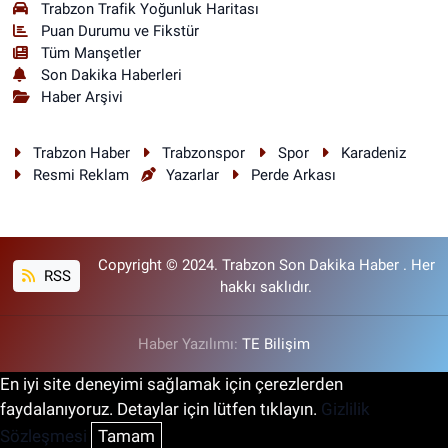
Trabzon Trafik Yoğunluk Haritası
Puan Durumu ve Fikstür
Tüm Manşetler
Son Dakika Haberleri
Haber Arşivi
Trabzon Haber
Trabzonspor
Spor
Karadeniz
Resmi Reklam
Yazarlar
Perde Arkası
Copyright © 2024. Trabzon Son Dakika Haber . Her
RSS
hakkı saklıdır.
Haber Yazılımı:
TE Bilişim
En iyi site deneyimi sağlamak için çerezlerden
faydalanıyoruz. Detaylar için lütfen tıklayın.
Gizlilik
Sözleşmesi
Tamam