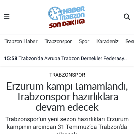
Trabzon Haber
Trabzon Nöbetçi Eczaneler
Trabzonspor
Trabzon Hava Durumu
Trabzon Haber
Trabzonspor
Spor
Karadeniz
Res
Spor
Trabzon Namaz Vakitleri
15:58
Trabzon’da Avrupa Trabzon Dernekler Federasyonu açıldı
Karadeniz
Trabzon Trafik Yoğunluk Haritası
TRABZONSPOR
Resmi Reklam
Süper Lig Puan Durumu ve Fikstür
Erzurum kampı tamamlandı,
Trabzonspor hazırlıklara
Yazarlar
Tüm Manşetler
devam edecek
Perde Arkası
Son Dakika Haberleri
Trabzonspor’un yeni sezon hazırlıkları Erzurum
kampının ardından 31 Temmuz’da Trabzon’da
Haber Arşivi