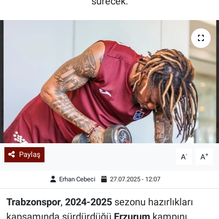
sürecek.
Paylaş
-
+
A
A
Erhan Cebeci
27.07.2025 - 12:07
Trabzonspor
,
2024-2025
sezonu hazırlıkları
kapsamında sürdürdüğü
Erzurum
kampını