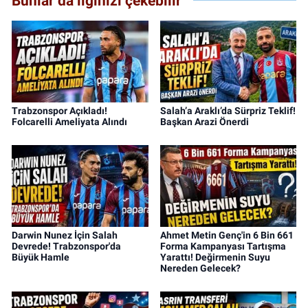
Bunlar da ilginizi çekebilir
Trabzonspor Açıkladı!
Salah’a Araklı’da Sürpriz Teklif!
Folcarelli Ameliyata Alındı
Başkan Arazi Önerdi
Darwin Nunez İçin Salah
Ahmet Metin Genç'in 6 Bin 661
Devrede! Trabzonspor'da
Forma Kampanyası Tartışma
Büyük Hamle
Yarattı! Değirmenin Suyu
Nereden Gelecek?