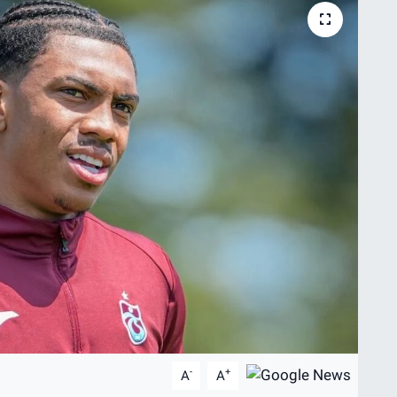
-
+
A
A