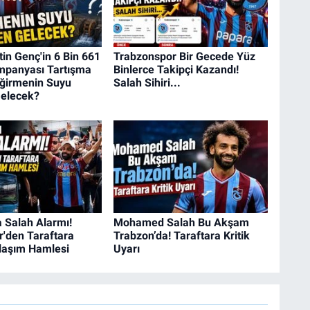
in Genç'in 6 Bin 661
Trabzonspor Bir Gecede Yüz
panyası Tartışma
Binlerce Takipçi Kazandı!
eğirmenin Suyu
Salah Sihiri...
elecek?
 Salah Alarmı!
Mohamed Salah Bu Akşam
r'den Taraftara
Trabzon’da! Taraftara Kritik
Ulaşım Hamlesi
Uyarı