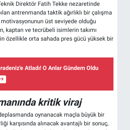
Teknik Direktör Fatih Tekke nezaretinde
lan antrenmanda taktik ağırlıklı bir çalışma
e motivasyonunun üst seviyede olduğu
, kaptan ve tecrübeli isimlerin takımı
nin özellikle orta sahada pres gücü yüksek bir
radeniz'e Atladı! O Anlar Gündem Oldu
manında kritik viraj
da deplasmanda oynanacak maçla büyük bir
liği karşısında alınacak avantajlı bir sonuç,