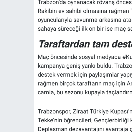
Trabzon’da oynanacak rövanş öncesi
Rakibin ev sahibi olmasına rağmen 
oyuncularıyla savunma arkasına ataca
sahaya süreceği ilk on bir ise maç s
Taraftardan tam dest
Maç öncesinde sosyal medyada #Kup
kampanya geniş yankı buldu. Trabzon
destek vermek için paylaşımlar ya
rağmen birçok taraftarın maç için An
camia, bu sezonu kupayla taçlandırm
Trabzonspor, Ziraat Türkiye Kupası’n
Tekke’nin öğrencileri, Gençlerbirliği
Deplasman dezavantajını avantaja çe