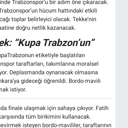
nde Trabzonspor’u bir adım öne çıkaracak.
Trabzonspor’un hücum hattındaki etkili
ğı toplar belirleyici olacak. Tekke’nin
aatine doğru netlik kazanacak.
ek: “Kupa Trabzon’un”
aTrabzonun etiketiyle başlatılan
spor taraftarları, takımlarına moralsel
pıyor. Deplasmanda oynanacak olmasına
kara’ya gideceği öğrenildi. Bordo-mavili
ak istiyor.
da finale ulaşmak için sahaya çıkıyor. Fatih
 karşısında tüm birikimini kullanacak.
virmek isteyen bordo-mavililer, taraftarının