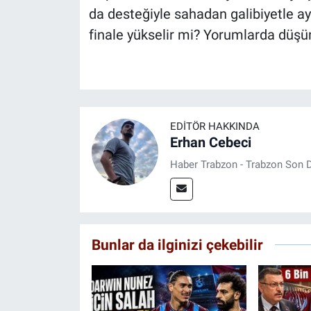
da desteğiyle sahadan galibiyetle ay
finale yükselir mi? Yorumlarda düşü
EDITÖR HAKKINDA
Erhan Cebeci
Haber Trabzon - Trabzon Son D
Bunlar da ilginizi çekebilir