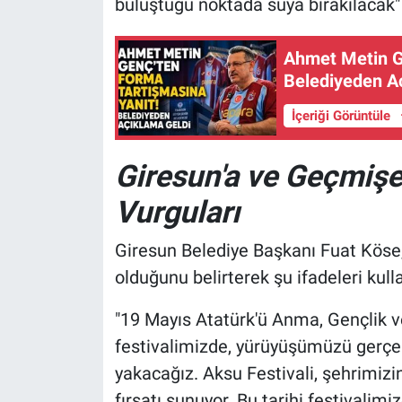
buluştuğu noktada suya bırakılacak
Ahmet Metin G
Belediyeden A
İçeriği Görüntüle
Giresun'a ve Geçmişe
Vurguları
Giresun Belediye Başkanı Fuat Köse,
olduğunu belirterek şu ifadeleri kull
"19 Mayıs Atatürk'ü Anma, Gençlik 
festivalimizde, yürüyüşümüzü gerçekl
yakacağız. Aksu Festivali, şehrimizi
fırsatı sunuyor. Bu tarihi festivali