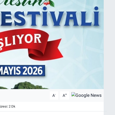
-
+
A
A
resi: 2 Dk