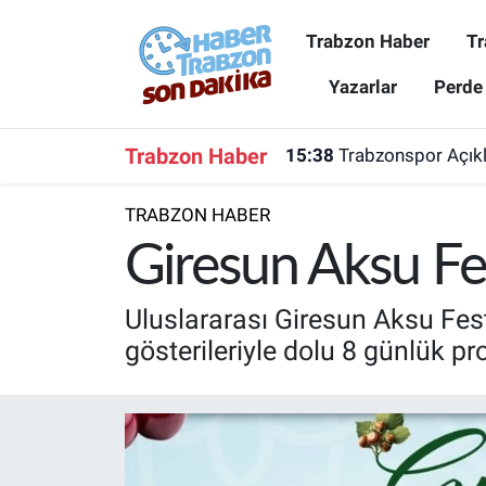
Trabzon Haber
Tr
Trabzon Haber
Trabzon Nöbetçi Eczaneler
Yazarlar
Perde
Trabzonspor
Trabzon Hava Durumu
Trabzon Haber
15:38
Trabzonspor Açıkla
Spor
Trabzon Namaz Vakitleri
TRABZON HABER
Karadeniz
Trabzon Trafik Yoğunluk Haritası
Giresun Aksu Fes
Resmi Reklam
Süper Lig Puan Durumu ve Fikstür
Uluslararası Giresun Aksu Fest
gösterileriyle dolu 8 günlük pro
Yazarlar
Tüm Manşetler
Perde Arkası
Son Dakika Haberleri
Haber Arşivi