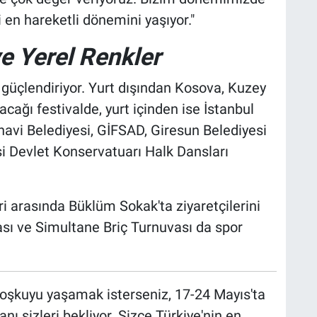
i en hareketli dönemini yaşıyor."
ve Yerel Renkler
u güçlendiriyor. Yurt dışından Kosova, Kuzey
acağı festivalde, yurt içinden ise İstanbul
avi Belediyesi, GİFSAD, Giresun Belediyesi
si Devlet Konservatuarı Halk Dansları
i arasında Büklüm Sokak'ta ziyaretçilerini
sı ve Simultane Briç Turnuvası da spor
oşkuyu yaşamak isterseniz, 17-24 Mayıs'ta
ı sizleri bekliyor. Sizce Türkiye'nin en