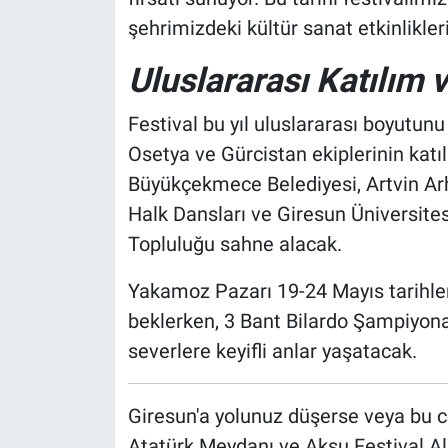
şehrimizdeki kültür sanat etkinlikler
Uluslararası Katılım 
Festival bu yıl uluslararası boyutun
Osetya ve Gürcistan ekiplerinin katıl
Büyükçekmece Belediyesi, Artvin Arh
Halk Dansları ve Giresun Üniversite
Topluluğu sahne alacak.
Yakamoz Pazarı 19-24 Mayıs tarihler
beklerken, 3 Bant Bilardo Şampiyona
severlere keyifli anlar yaşatacak.
Giresun'a yolunuz düşerse veya bu c
Atatürk Meydanı ve Aksu Festival Alan