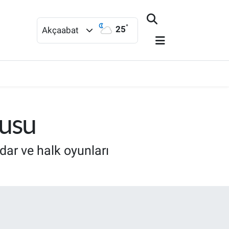
°
25
Akçaabat
kusu
dar ve halk oyunları