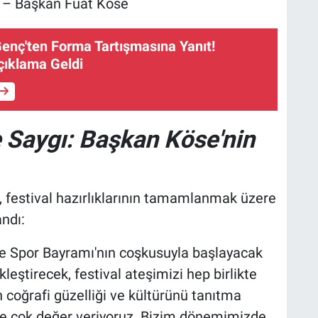
" – Başkan Fuat Köse
enç'ten Forma Tartışmasına Yanıt!
çıklama Geldi
 Saygı: Başkan Köse'nin
 festival hazırlıklarının tamamlanmak üzere
andı:
ve Spor Bayramı'nın coşkusuyla başlayacak
eştirecek, festival ateşimizi hep birlikte
n coğrafi güzelliği ve kültürünü tanıtma
mize çok değer veriyoruz. Bizim dönemimizde