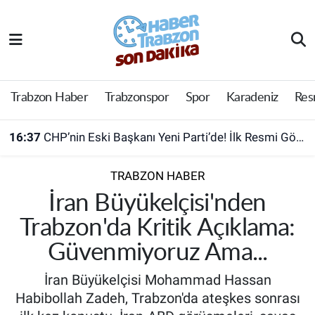
Trabzon Haber
Trabzon Nöbetçi Eczaneler
Trabzonspor
Trabzon Hava Durumu
Trabzon Haber
Trabzonspor
Spor
Karadeniz
Res
Spor
Trabzon Namaz Vakitleri
16:37
CHP’nin Eski Başkanı Yeni Parti’de! İlk Resmi Görev Geldi
Karadeniz
Trabzon Trafik Yoğunluk Haritası
TRABZON HABER
Resmi Reklam
Süper Lig Puan Durumu ve Fikstür
İran Büyükelçisi'nden
Trabzon'da Kritik Açıklama:
Yazarlar
Tüm Manşetler
Güvenmiyoruz Ama...
Perde Arkası
Son Dakika Haberleri
İran Büyükelçisi Mohammad Hassan
Habibollah Zadeh, Trabzon'da ateşkes sonrası
Haber Arşivi