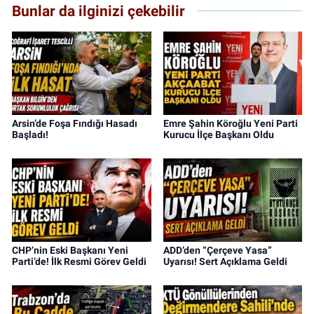
Bunlar da ilginizi çekebilir
Arsin’de Foşa Fındığı Hasadı
Emre Şahin Köroğlu Yeni Parti
Başladı!
Kurucu İlçe Başkanı Oldu
CHP’nin Eski Başkanı Yeni
ADD’den “Çerçeve Yasa”
Parti’de! İlk Resmi Görev Geldi
Uyarısı! Sert Açıklama Geldi