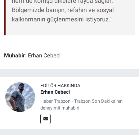
hem de komşu ülkelere fayda sağlar.
Bölgemizde barışın, refahın ve sosyal
kalkınmanın güçlenmesini istiyoruz."
Muhabir:
Erhan Cebeci
EDITÖR HAKKINDA
Erhan Cebeci
Haber Trabzon - Trabzon Son Dakika'nın
deneyimli muhabiri.