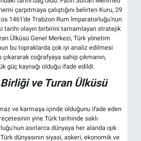
sındaki tarihi bağ oldu. Fatih Sultan Mehmed
emi çarpıtmaya çalıştığını belirten Kuru, 29
ustos 1461'de Trabzon Rum İmparatorluğu'nun
ki tarihi olayın birbirini tamamlayan stratejik
ran Ülküsü Genel Merkezi, Türk yönetim
un bu topraklarda çok iyi analiz edilmesi
 çıkararak coğrafyaya sahip çıkmanın,
k güç kaynağı olduğu ifade edildi.
Birliği ve Turan Ülküsü
maz ve karmaşa içinde olduğunu ifade eden
çetesinin yine Türk tarihinde saklı
luğu'nun asırlarca dünyaya her alanda ışık
Türk dünyasının siyasi, askeri, ekonomik ve