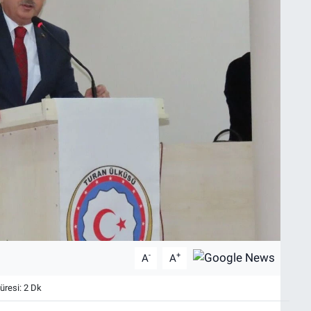
-
+
A
A
resi: 2 Dk