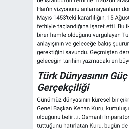
de İstanbul'un fethi ile Trabzon ara
Han'ın vizyonunu anlamayanların dön
Mayıs 1453'teki kararlılığın, 15 Ağ
fethiyle taçlandığına işaret etti. Bu i
birer hamle olduğunu vurgulayan Tu
anlayışının ve geleceğe bakış şuurun
gerektiğini savundu. Geçmişten ders
geleceğin tarihini yazmadaki en büyü
Türk Dünyasının Güç 
Gerçekçiliği
Günümüz dünyasının küresel bir çık
Genel Başkan Kenan Kuru, kurtuluş re
olduğunu belirtti. Osmanlı İmparator
tuttuğunu hatırlatan Kuru, bugün de 