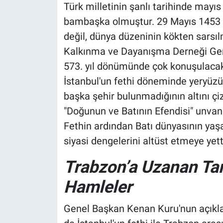
Türk milletinin şanlı tarihinde mayı
bambaşka olmuştur. 29 Mayıs 1453 tar
değil, dünya düzeninin kökten sarsı
Kalkınma ve Dayanışma Derneği Gene
573. yıl dönümünde çok konuşulacak
İstanbul'un fethi döneminde yeryüzü
başka şehir bulunmadığının altını ç
"Doğunun ve Batının Efendisi" unvanı
Fethin ardından Batı dünyasının yaş
siyasi dengelerini altüst etmeye yett
Trabzon’a Uzanan Tari
Hamleler
Genel Başkan Kenan Kuru'nun açıkla