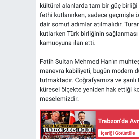
kültürel alanlarda tam bir güç birliğ
fethi kutlanırken, sadece geçmişl
dair somut adımlar atılmalıdır. Turan
kutlarken Türk birliğinin sağlanması
kamuoyuna ilan etti.
Fatih Sultan Mehmed Han’ın muhteşem
manevra kabiliyeti, bugün modern dü
tutmaktadır. Coğrafyamıza ve şanlı t
küresel ölçekte yeniden hak ettiği 
meselemizdir.
Trabzon’da Avr
İçeriği Görüntüle