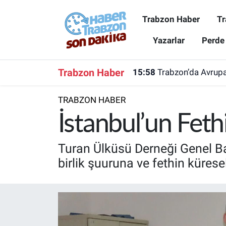
Trabzon Haber
Tr
Trabzon Haber
Trabzon Nöbetçi Eczaneler
Yazarlar
Perde
Trabzonspor
Trabzon Hava Durumu
Trabzon Haber
15:58
Trabzon’da Avrupa
Spor
Trabzon Namaz Vakitleri
TRABZON HABER
Karadeniz
Trabzon Trafik Yoğunluk Haritası
İstanbul’un Feth
Resmi Reklam
Süper Lig Puan Durumu ve Fikstür
Turan Ülküsü Derneği Genel Ba
birlik şuuruna ve fethin küresel
Yazarlar
Tüm Manşetler
Perde Arkası
Son Dakika Haberleri
Haber Arşivi