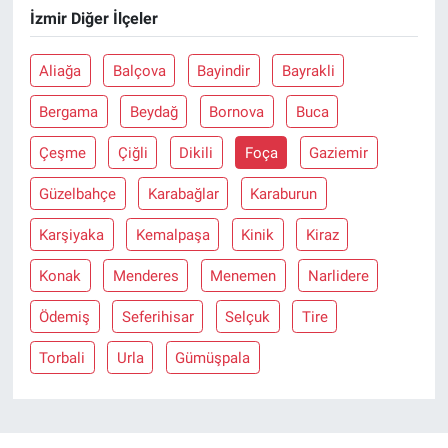
İzmir Diğer İlçeler
Aliağa
Balçova
Bayindir
Bayrakli
Bergama
Beydağ
Bornova
Buca
Çeşme
Çiğli
Dikili
Foça
Gaziemir
Güzelbahçe
Karabağlar
Karaburun
Karşiyaka
Kemalpaşa
Kinik
Kiraz
Konak
Menderes
Menemen
Narlidere
Ödemiş
Seferihisar
Selçuk
Tire
Torbali
Urla
Gümüşpala