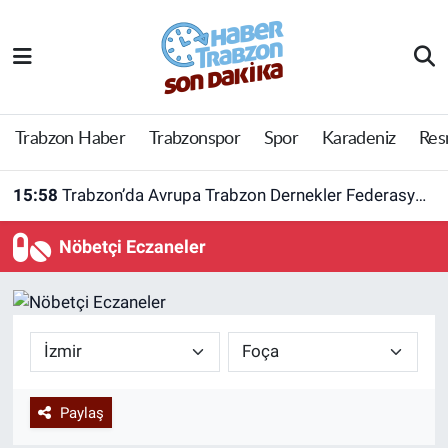
Trabzon Haber
Trabzon Nöbetçi Eczaneler
Trabzonspor
Trabzon Hava Durumu
Trabzon Haber
Trabzonspor
Spor
Karadeniz
Res
Spor
Trabzon Namaz Vakitleri
15:58
Trabzon’da Avrupa Trabzon Dernekler Federasyonu açıldı
Karadeniz
Trabzon Trafik Yoğunluk Haritası
Nöbetçi Eczaneler
Resmi Reklam
Süper Lig Puan Durumu ve Fikstür
Yazarlar
Tüm Manşetler
Perde Arkası
Son Dakika Haberleri
Paylaş
Haber Arşivi