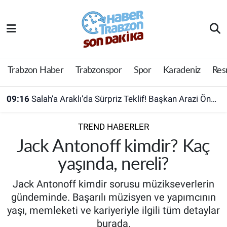
Trabzon Haber
Trabzon Nöbetçi Eczaneler
Trabzonspor
Trabzon Hava Durumu
Trabzon Haber
Trabzonspor
Spor
Karadeniz
Res
Spor
Trabzon Namaz Vakitleri
09:16
Salah’a Araklı’da Sürpriz Teklif! Başkan Arazi Önerdi
Karadeniz
Trabzon Trafik Yoğunluk Haritası
TREND HABERLER
Resmi Reklam
Süper Lig Puan Durumu ve Fikstür
Jack Antonoff kimdir? Kaç
yaşında, nereli?
Yazarlar
Tüm Manşetler
Jack Antonoff kimdir sorusu müzikseverlerin
Perde Arkası
Son Dakika Haberleri
gündeminde. Başarılı müzisyen ve yapımcının
yaşı, memleketi ve kariyeriyle ilgili tüm detaylar
Haber Arşivi
burada.