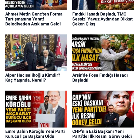
Ahmet Metin Genç'ten Forma
Fındık Hasadı Başladı, TMO
Tartışmasına Yanıt!
Sessiz! Yavuz Aydın’dan Dikkat
Belediyeden Açıklama Geldi
Çeken Çıkış
Alper Hacısalihoğlu Kimdir?
Arsin’de Foşa Fındığı Hasadı
Kaç Yaşında, Nereli?
Başladı!
Emre Şahin Köroğlu Yeni Parti
CHP’nin Eski Başkanı Yeni
Kurucu İlçe Başkanı Oldu
Parti’de! İlk Resmi Görev Geldi