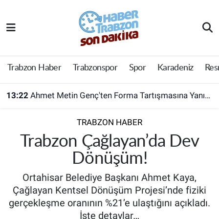
Trabzon Haber
Trabzon Nöbetçi Eczaneler
Trabzonspor
Trabzon Hava Durumu
Trabzon Haber
Trabzonspor
Spor
Karadeniz
Res
Spor
Trabzon Namaz Vakitleri
13:22
Ahmet Metin Genç'ten Forma Tartışmasına Yanıt! Belediyeden Açıklama Geldi
Karadeniz
Trabzon Trafik Yoğunluk Haritası
TRABZON HABER
Resmi Reklam
Süper Lig Puan Durumu ve Fikstür
Trabzon Çağlayan’da Dev
Dönüşüm!
Yazarlar
Tüm Manşetler
Ortahisar Belediye Başkanı Ahmet Kaya,
Perde Arkası
Son Dakika Haberleri
Çağlayan Kentsel Dönüşüm Projesi’nde fiziki
gerçekleşme oranının %21’e ulaştığını açıkladı.
Haber Arşivi
İşte detaylar…