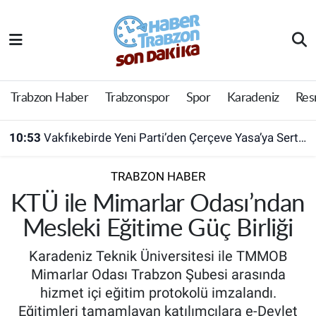
Trabzon Haber
Trabzon Nöbetçi Eczaneler
Trabzonspor
Trabzon Hava Durumu
Trabzon Haber
Trabzonspor
Spor
Karadeniz
Res
Spor
Trabzon Namaz Vakitleri
10:53
Vakfıkebirde Yeni Parti’den Çerçeve Yasa’ya Sert Tepki
Karadeniz
Trabzon Trafik Yoğunluk Haritası
TRABZON HABER
Resmi Reklam
Süper Lig Puan Durumu ve Fikstür
KTÜ ile Mimarlar Odası’ndan
Mesleki Eğitime Güç Birliği
Yazarlar
Tüm Manşetler
Karadeniz Teknik Üniversitesi ile TMMOB
Perde Arkası
Son Dakika Haberleri
Mimarlar Odası Trabzon Şubesi arasında
hizmet içi eğitim protokolü imzalandı.
Haber Arşivi
Eğitimleri tamamlayan katılımcılara e-Devlet