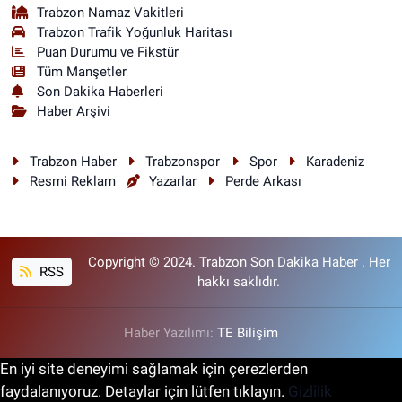
Trabzon Namaz Vakitleri
Trabzon Trafik Yoğunluk Haritası
Puan Durumu ve Fikstür
Tüm Manşetler
Son Dakika Haberleri
Haber Arşivi
Trabzon Haber
Trabzonspor
Spor
Karadeniz
Resmi Reklam
Yazarlar
Perde Arkası
Copyright © 2024. Trabzon Son Dakika Haber . Her
RSS
hakkı saklıdır.
Haber Yazılımı:
TE Bilişim
En iyi site deneyimi sağlamak için çerezlerden
faydalanıyoruz. Detaylar için lütfen tıklayın.
Gizlilik