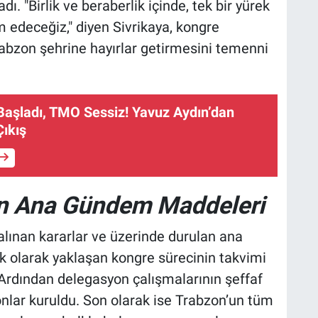
. "Birlik ve beraberlik içinde, tek bir yürek
 edeceğiz," diyen Sivrikaya, kongre
abzon şehrine hayırlar getirmesini temenni
Başladı, TMO Sessiz! Yavuz Aydın’dan
ıkış
an Ana Gündem Maddeleri
 alınan kararlar ve üzerinde durulan ana
 İlk olarak yaklaşan kongre sürecinin takvimi
 Ardından delegasyon çalışmalarının şeffaf
onlar kuruldu. Son olarak ise Trabzon’un tüm