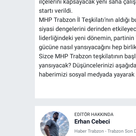
ilçelerini kapsayacak yeni saha çal
startı verildi.
MHP Trabzon İl Teşkilatı'nın aldığı bu
siyasi dengelerini derinden etkileye
liderliğindeki yeni dönemin, partini
gücüne nasıl yansıyacağını hep birli
Sizce MHP Trabzon teşkilatının başlat
yansıyacak? Düşüncelerinizi aşağıd
haberimizi sosyal medyada yayarak 
EDITÖR HAKKINDA
Erhan Cebeci
Haber Trabzon - Trabzon Son D