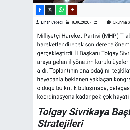
Erhan Cebeci
18.06.2026 - 12:11
Okunma Sü
Milliyetçi Hareket Partisi (MHP) Trab
hareketlendirecek son derece önemli
gerçekleştirdi. İl Başkanı Tolgay Siv
araya gelen il yönetim kurulu üyeler
aldı. Toplantının ana odağını, teşkila
heyecanla beklenen yaklaşan kongre 
olduğu bu kritik buluşmada, delegasy
koordinasyona kadar pek çok hayati 
Tolgay Sivrikaya Baş
Stratejileri