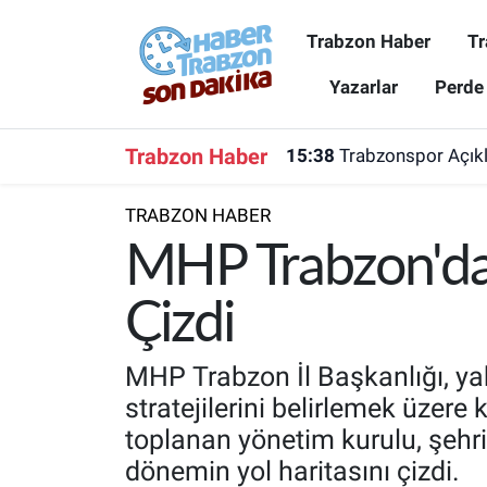
Trabzon Haber
Tr
Trabzon Haber
Trabzon Nöbetçi Eczaneler
Yazarlar
Perde
Trabzonspor
Trabzon Hava Durumu
Trabzon Haber
15:38
Trabzonspor Açıkla
Spor
Trabzon Namaz Vakitleri
TRABZON HABER
Karadeniz
Trabzon Trafik Yoğunluk Haritası
MHP Trabzon'da K
Resmi Reklam
Süper Lig Puan Durumu ve Fikstür
Çizdi
Yazarlar
Tüm Manşetler
MHP Trabzon İl Başkanlığı, yak
stratejilerini belirlemek üzere 
Perde Arkası
Son Dakika Haberleri
toplanan yönetim kurulu, şehri
dönemin yol haritasını çizdi.
Haber Arşivi