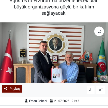
Ağustos’ta Erzurum’da düzenlenecek olan
büyük organizasyona güçlü bir katılım
sağlayacak.
Paylaş
-
+
A
A
Erhan Cebeci
21.07.2025 - 21:45