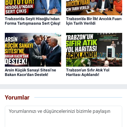
Trabzon'da Seyit Hisoğlu’ndan
Trabzon’da Bir İlk! Arıcılık Fuarı
Forma Tartışmasına Sert Çıkış!
İçin Tarih Verildi
Arsin Küçük Sanayi Sitesi’ne
Trabzon’un Sıfır Atık Yol
Bakan Kacır’dan Destek!
Haritası Açıklandı!
Yorumlar