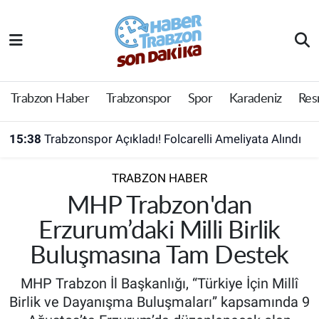
Trabzon Haber
Trabzon Nöbetçi Eczaneler
Trabzonspor
Trabzon Hava Durumu
Trabzon Haber
Trabzonspor
Spor
Karadeniz
Res
Spor
Trabzon Namaz Vakitleri
15:38
Trabzonspor Açıkladı! Folcarelli Ameliyata Alındı
Karadeniz
Trabzon Trafik Yoğunluk Haritası
TRABZON HABER
Resmi Reklam
Süper Lig Puan Durumu ve Fikstür
MHP Trabzon'dan
Erzurum’daki Milli Birlik
Yazarlar
Tüm Manşetler
Buluşmasına Tam Destek
Perde Arkası
Son Dakika Haberleri
MHP Trabzon İl Başkanlığı, “Türkiye İçin Millî
Birlik ve Dayanışma Buluşmaları” kapsamında 9
Haber Arşivi