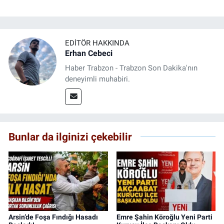
EDITÖR HAKKINDA
Erhan Cebeci
Haber Trabzon - Trabzon Son Dakika'nın
deneyimli muhabiri.
Bunlar da ilginizi çekebilir
Arsin’de Foşa Fındığı Hasadı
Emre Şahin Köroğlu Yeni Parti