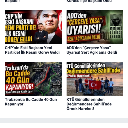
Başladı!
Kurucu İlçe Başkanı Oldu
CHP’nin Eski Başkanı Yeni
ADD’den “Çerçeve Yasa”
Parti’de! İlk Resmi Görev Geldi
Uyarısı! Sert Açıklama Geldi
Trabzon’da Bu Cadde 40 Gün
KTÜ Gönüllülerinden
Kapanıyor!
Değirmendere Sahili’nde
Örnek Hareket!