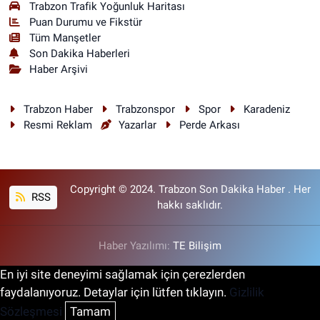
Trabzon Trafik Yoğunluk Haritası
Puan Durumu ve Fikstür
Tüm Manşetler
Son Dakika Haberleri
Haber Arşivi
Trabzon Haber
Trabzonspor
Spor
Karadeniz
Resmi Reklam
Yazarlar
Perde Arkası
Copyright © 2024. Trabzon Son Dakika Haber . Her
RSS
hakkı saklıdır.
Haber Yazılımı:
TE Bilişim
En iyi site deneyimi sağlamak için çerezlerden
faydalanıyoruz. Detaylar için lütfen tıklayın.
Gizlilik
Sözleşmesi
Tamam