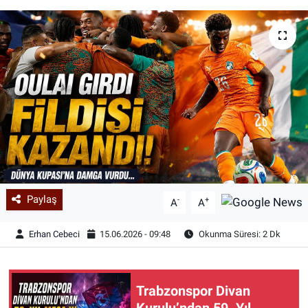
Paylaş
-
+
A
A
Erhan Cebeci
15.06.2026 - 09:48
Okunma Süresi: 2 Dk
Trabzonspor Divan
Kurulu’ndan 59. Yıl