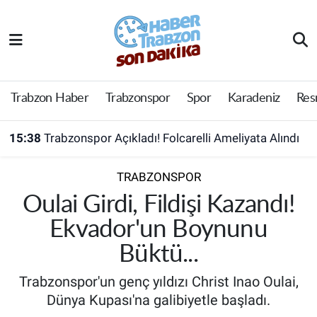
Trabzon Haber
Trabzon Nöbetçi Eczaneler
Trabzonspor
Trabzon Hava Durumu
Trabzon Haber
Trabzonspor
Spor
Karadeniz
Res
Spor
Trabzon Namaz Vakitleri
15:38
Trabzonspor Açıkladı! Folcarelli Ameliyata Alındı
Karadeniz
Trabzon Trafik Yoğunluk Haritası
TRABZONSPOR
Resmi Reklam
Süper Lig Puan Durumu ve Fikstür
Oulai Girdi, Fildişi Kazandı!
Ekvador'un Boynunu
Yazarlar
Tüm Manşetler
Büktü...
Perde Arkası
Son Dakika Haberleri
Trabzonspor'un genç yıldızı Christ Inao Oulai,
Dünya Kupası'na galibiyetle başladı.
Haber Arşivi