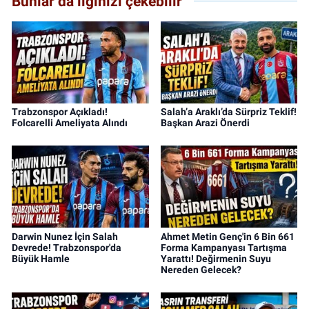
Bunlar da ilginizi çekebilir
Trabzonspor Açıkladı!
Salah’a Araklı’da Sürpriz Teklif!
Folcarelli Ameliyata Alındı
Başkan Arazi Önerdi
Darwin Nunez İçin Salah
Ahmet Metin Genç'in 6 Bin 661
Devrede! Trabzonspor'da
Forma Kampanyası Tartışma
Büyük Hamle
Yarattı! Değirmenin Suyu
Nereden Gelecek?