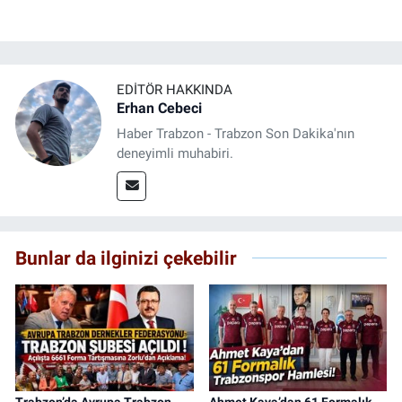
EDITÖR HAKKINDA
Erhan Cebeci
Haber Trabzon - Trabzon Son Dakika'nın
deneyimli muhabiri.
Bunlar da ilginizi çekebilir
Trabzon’da Avrupa Trabzon
Ahmet Kaya’dan 61 Formalık