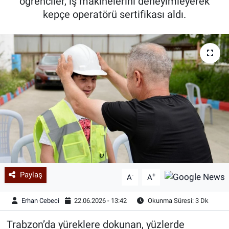
öğrenciler, iş makinelerini deneyimleyerek
kepçe operatörü sertifikası aldı.
Paylaş
-
+
A
A
Erhan Cebeci
22.06.2026 - 13:42
Okunma Süresi: 3 Dk
Trabzon’da yüreklere dokunan, yüzlerde