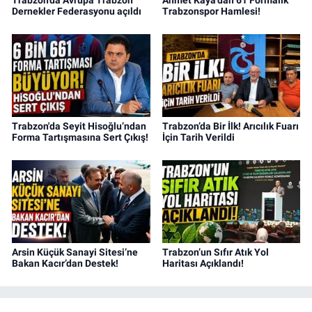
Dernekler Federasyonu açıldı
Trabzonspor Hamlesi!
Trabzon'da Seyit Hisoğlu’ndan
Trabzon’da Bir İlk! Arıcılık Fuarı
Forma Tartışmasına Sert Çıkış!
İçin Tarih Verildi
Arsin Küçük Sanayi Sitesi’ne
Trabzon’un Sıfır Atık Yol
Bakan Kacır’dan Destek!
Haritası Açıklandı!