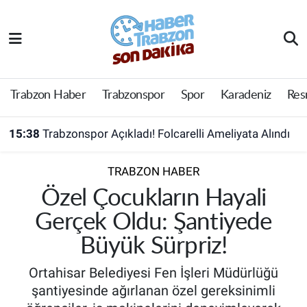
Trabzon Haber
Trabzon Nöbetçi Eczaneler
Trabzonspor
Trabzon Hava Durumu
Trabzon Haber
Trabzonspor
Spor
Karadeniz
Res
Spor
Trabzon Namaz Vakitleri
15:38
Trabzonspor Açıkladı! Folcarelli Ameliyata Alındı
Karadeniz
Trabzon Trafik Yoğunluk Haritası
TRABZON HABER
Resmi Reklam
Süper Lig Puan Durumu ve Fikstür
Özel Çocukların Hayali
Gerçek Oldu: Şantiyede
Yazarlar
Tüm Manşetler
Büyük Sürpriz!
Perde Arkası
Son Dakika Haberleri
Ortahisar Belediyesi Fen İşleri Müdürlüğü
şantiyesinde ağırlanan özel gereksinimli
Haber Arşivi