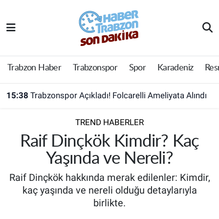
Trabzon Haber
Trabzon Nöbetçi Eczaneler
Trabzonspor
Trabzon Hava Durumu
Trabzon Haber
Trabzonspor
Spor
Karadeniz
Res
Spor
Trabzon Namaz Vakitleri
15:38
Trabzonspor Açıkladı! Folcarelli Ameliyata Alındı
Karadeniz
Trabzon Trafik Yoğunluk Haritası
TREND HABERLER
Resmi Reklam
Süper Lig Puan Durumu ve Fikstür
Raif Dinçkök Kimdir? Kaç
Yaşında ve Nereli?
Yazarlar
Tüm Manşetler
Raif Dinçkök hakkında merak edilenler: Kimdir,
Perde Arkası
Son Dakika Haberleri
kaç yaşında ve nereli olduğu detaylarıyla
birlikte.
Haber Arşivi