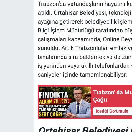
Trabzon’da vatandaşların hayatını ko
atıldı. Ortahisar Belediyesi, teknolo
ayağına getirerek belediyecilik işle
Bilgi İşlem Müdürlüğü tarafından büyü
çalışmaları kapsamında, Online Be
sunuldu. Artık Trabzonlular, emlak 
binalarında sıra beklemek ya da z
iş yerinden veya akıllı telefonlardan
saniyeler içinde tamamlanabiliyor.
Trabzon' da M
Çağrı
İçeriği Görüntüle
Ortahisar Belediyesi