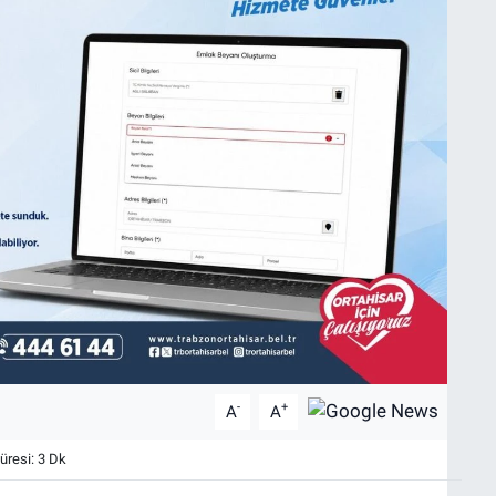
-
+
A
A
resi: 3 Dk