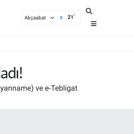
°
21
Akçaabat
adı!
Beyanname) ve e-Tebligat