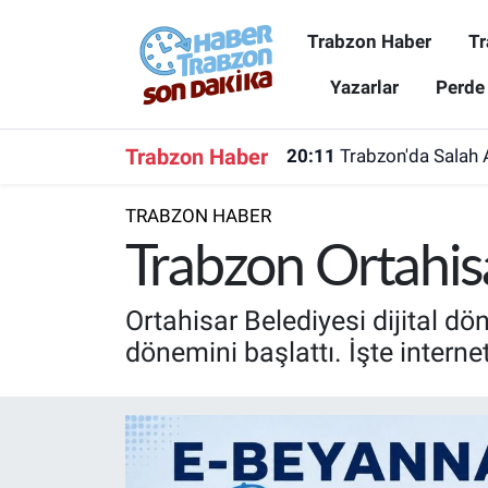
Trabzon Haber
Tr
Trabzon Haber
Trabzon Nöbetçi Eczaneler
Yazarlar
Perde
Trabzonspor
Trabzon Hava Durumu
Trabzon Haber
20:11
Trabzon'da Salah 
Spor
Trabzon Namaz Vakitleri
TRABZON HABER
Karadeniz
Trabzon Trafik Yoğunluk Haritası
Trabzon Ortahis
Resmi Reklam
Süper Lig Puan Durumu ve Fikstür
Ortahisar Belediyesi dijital 
dönemini başlattı. İşte interne
Yazarlar
Tüm Manşetler
Perde Arkası
Son Dakika Haberleri
Haber Arşivi