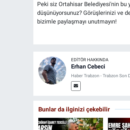
Peki siz Ortahisar Belediyesi'nin bu 
düşünüyorsunuz? Görüşlerinizi ve d
bizimle paylaşmayı unutmayın!
EDITÖR HAKKINDA
Erhan Cebeci
Haber Trabzon - Trabzon Son D
Bunlar da ilginizi çekebilir