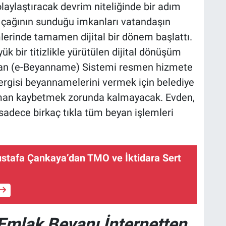
laylaştıracak devrim niteliğinde bir adım
ji çağının sunduğu imkanları vatandaşın
mlerinde tamamen dijital bir dönem başlattı.
k bir titizlikle yürütülen dijital dönüşüm
yan (e-Beyanname) Sistemi resmen hizmete
vergisi beyannamelerini vermek için belediye
aman kaybetmek zorunda kalmayacak. Evden,
 sadece birkaç tıkla tüm beyan işlemleri
ustafa Çankaya’dan TMO ve İktidara Sert
 Emlak Beyanı İnternetten