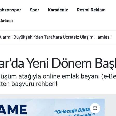
abzonspor
Spor
Karadeniz
Resmi Reklam
 Arkası
Alarmı! Büyükşehir'den Taraftara Ücretsiz Ulaşım Hamlesi
ar'da Yeni Dönem Başl
dönüşüm atağıyla online emlak beyanı (e-
tten başvuru rehberi!