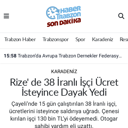
Trabzon Haber
Trabzon Nöbetçi Eczaneler
Trabzonspor
Trabzon Hava Durumu
Trabzon Haber
Trabzonspor
Spor
Karadeniz
Res
Spor
Trabzon Namaz Vakitleri
15:58
Trabzon’da Avrupa Trabzon Dernekler Federasyonu açıldı
Karadeniz
Trabzon Trafik Yoğunluk Haritası
KARADENIZ
Resmi Reklam
Süper Lig Puan Durumu ve Fikstür
Rize' de 38 İranlı İşçi Ücret
İsteyince Dayak Yedi
Yazarlar
Tüm Manşetler
Çayeli’nde 15 gün çalıştırılan 38 İranlı işçi,
Perde Arkası
Son Dakika Haberleri
ücretlerini isteyince saldırıya uğradı. Çenesi
kırılan işçi 130 bin TL’yi ödeyemedi. Otogar
Haber Arşivi
sahibi yardım eli uzattı.