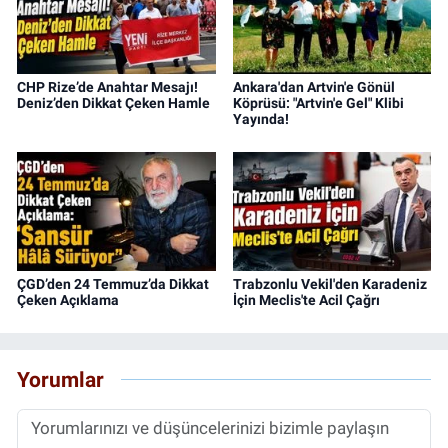
CHP Rize’de Anahtar Mesajı!
Ankara'dan Artvin'e Gönül
Deniz’den Dikkat Çeken Hamle
Köprüsü: "Artvin'e Gel" Klibi
Yayında!
ÇGD’den 24 Temmuz’da Dikkat
Trabzonlu Vekil'den Karadeniz
Çeken Açıklama
İçin Meclis'te Acil Çağrı
Yorumlar