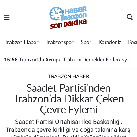
Trabzon Haber
Trabzon Nöbetçi Eczaneler
Trabzonspor
Trabzon Hava Durumu
Trabzon Haber
Trabzonspor
Spor
Karadeniz
Res
Spor
Trabzon Namaz Vakitleri
15:58
Trabzon’da Avrupa Trabzon Dernekler Federasyonu açıldı
Karadeniz
Trabzon Trafik Yoğunluk Haritası
TRABZON HABER
Resmi Reklam
Süper Lig Puan Durumu ve Fikstür
Saadet Partisi’nden
Trabzon’da Dikkat Çeken
Yazarlar
Tüm Manşetler
Çevre Eylemi
Perde Arkası
Son Dakika Haberleri
Saadet Partisi Ortahisar İlçe Başkanlığı,
Trabzon’da çevre kirliliği ve doğa talanına karşı
Haber Arşivi