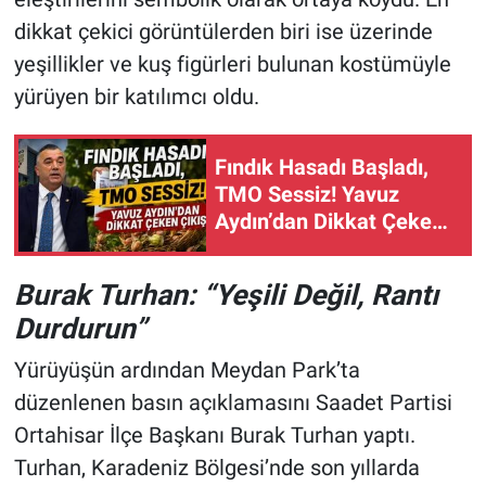
dikkat çekici görüntülerden biri ise üzerinde
yeşillikler ve kuş figürleri bulunan kostümüyle
yürüyen bir katılımcı oldu.
Fındık Hasadı Başladı,
TMO Sessiz! Yavuz
Aydın’dan Dikkat Çeken
Çıkış
Burak Turhan: “Yeşili Değil, Rantı
Durdurun”
Yürüyüşün ardından Meydan Park’ta
düzenlenen basın açıklamasını Saadet Partisi
Ortahisar İlçe Başkanı Burak Turhan yaptı.
Turhan, Karadeniz Bölgesi’nde son yıllarda