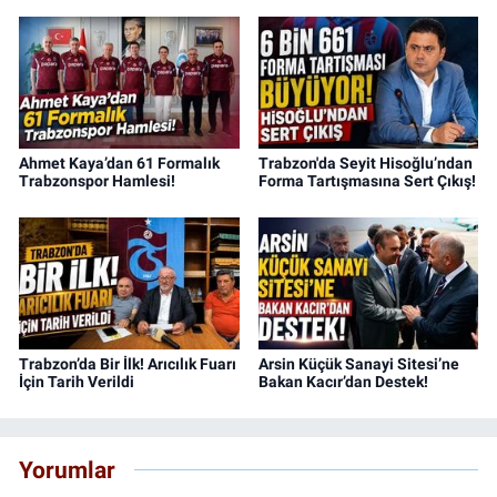
Ahmet Kaya’dan 61 Formalık
Trabzon'da Seyit Hisoğlu’ndan
Trabzonspor Hamlesi!
Forma Tartışmasına Sert Çıkış!
Trabzon’da Bir İlk! Arıcılık Fuarı
Arsin Küçük Sanayi Sitesi’ne
İçin Tarih Verildi
Bakan Kacır’dan Destek!
Yorumlar