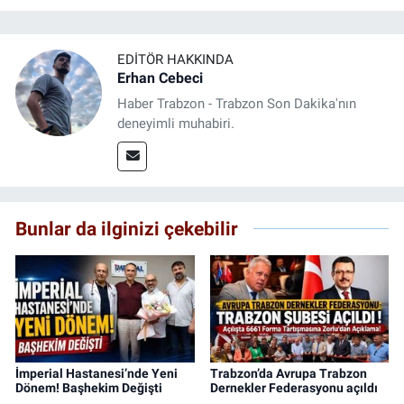
EDITÖR HAKKINDA
Erhan Cebeci
Haber Trabzon - Trabzon Son Dakika'nın
deneyimli muhabiri.
Bunlar da ilginizi çekebilir
İmperial Hastanesi’nde Yeni
Trabzon’da Avrupa Trabzon
Dönem! Başhekim Değişti
Dernekler Federasyonu açıldı