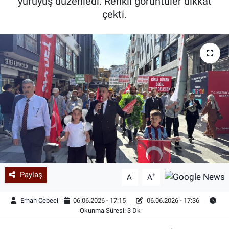
yürüyüş düzenledi. Renkli görüntüler dikkat
çekti.
Paylaş
-
+
A
A
Erhan Cebeci
06.06.2026 - 17:15
06.06.2026 - 17:36
Okunma Süresi: 3 Dk