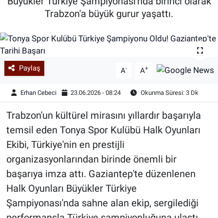
Büyükler Türkiye Şampiyonası'nda birinci olarak
Trabzon'a büyük gurur yaşattı.
Paylaş
-
+
A
A
Erhan Cebeci
23.06.2026 - 08:24
Okunma Süresi: 3 Dk
Trabzon'un kültürel mirasını yıllardır başarıyla
temsil eden Tonya Spor Kulübü Halk Oyunları
Ekibi, Türkiye'nin en prestijli
organizasyonlarından birinde önemli bir
başarıya imza attı. Gaziantep'te düzenlenen
Halk Oyunları Büyükler Türkiye
Şampiyonası'nda sahne alan ekip, sergilediği
performansla Türkiye şampiyonluğuna ulaştı.