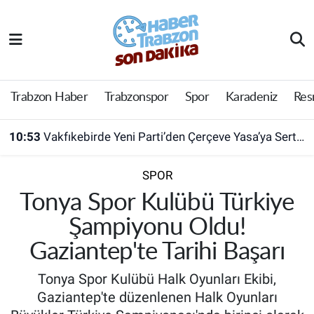
Trabzon Haber
Trabzon Nöbetçi Eczaneler
Trabzonspor
Trabzon Hava Durumu
Trabzon Haber
Trabzonspor
Spor
Karadeniz
Res
Spor
Trabzon Namaz Vakitleri
10:53
Vakfıkebirde Yeni Parti’den Çerçeve Yasa’ya Sert Tepki
Karadeniz
Trabzon Trafik Yoğunluk Haritası
SPOR
Resmi Reklam
Süper Lig Puan Durumu ve Fikstür
Tonya Spor Kulübü Türkiye
Şampiyonu Oldu!
Yazarlar
Tüm Manşetler
Gaziantep'te Tarihi Başarı
Perde Arkası
Son Dakika Haberleri
Tonya Spor Kulübü Halk Oyunları Ekibi,
Gaziantep'te düzenlenen Halk Oyunları
Haber Arşivi