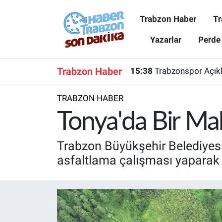
Trabzon Haber
Tr
Trabzon Haber
Trabzon Nöbetçi Eczaneler
Yazarlar
Perde
Trabzonspor
Trabzon Hava Durumu
Trabzon Haber
15:38
Trabzonspor Açıkla
Spor
Trabzon Namaz Vakitleri
TRABZON HABER
Karadeniz
Trabzon Trafik Yoğunluk Haritası
Tonya'da Bir Mah
Resmi Reklam
Süper Lig Puan Durumu ve Fikstür
Trabzon Büyükşehir Belediyesi
asfaltlama çalışması yaparak
Yazarlar
Tüm Manşetler
Perde Arkası
Son Dakika Haberleri
Haber Arşivi