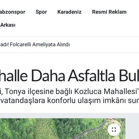
abzonspor
Spor
Karadeniz
Resmi Reklam
 Arkası
dı! Folcarelli Ameliyata Alındı
alle Daha Asfaltla Bu
, Tonya ilçesine bağlı Kozluca Mahallesi’
 vatandaşlara konforlu ulaşım imkânı su