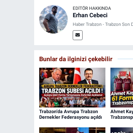
EDITÖR HAKKINDA
Erhan Cebeci
Haber Trabzon - Trabzon Son D
Bunlar da ilginizi çekebilir
Trabzon’da Avrupa Trabzon
Ahmet Kay
Dernekler Federasyonu açıldı
Trabzonsp