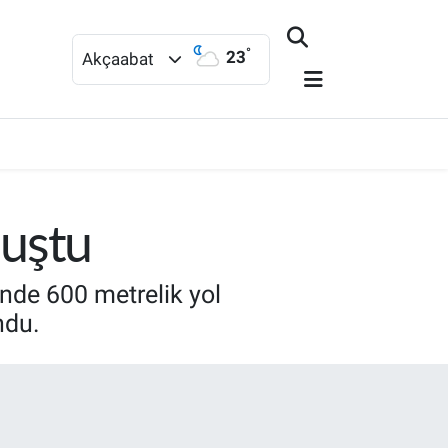
°
23
Akçaabat
luştu
nde 600 metrelik yol
ndu.