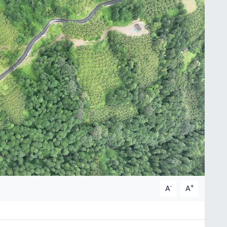
-
+
A
A