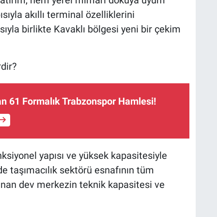
yatırım, hem yerel mimari dokuya uyum
yla akıllı terminal özelliklerini
la birlikte Kavaklı bölgesi yeni bir çekim
dir?
n 61 Formalık Trabzonspor Hamlesi!
ksiyonel yapısı ve yüksek kapasitesiyle
de taşımacılık sektörü esnafının tüm
anan dev merkezin teknik kapasitesi ve