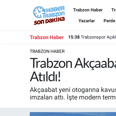
Trabzon Haber
Tr
Trabzon Haber
Trabzon Nöbetçi Eczaneler
Yazarlar
Perde
Trabzonspor
Trabzon Hava Durumu
Trabzon Haber
15:38
Trabzonspor Açıkla
Spor
Trabzon Namaz Vakitleri
TRABZON HABER
Karadeniz
Trabzon Trafik Yoğunluk Haritası
Trabzon Akçaaba
Resmi Reklam
Süper Lig Puan Durumu ve Fikstür
Atıldı!
Yazarlar
Tüm Manşetler
Akçaabat yeni otogarına kavuşu
imzaları attı. İşte modern term
Perde Arkası
Son Dakika Haberleri
Haber Arşivi