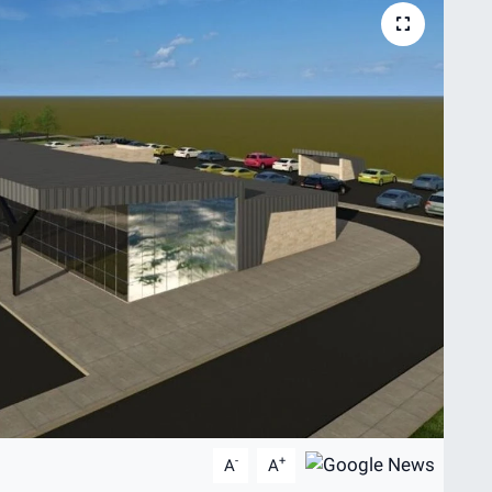
-
+
A
A