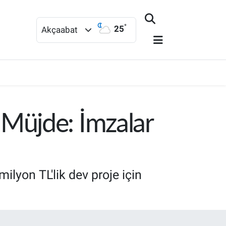
°
25
Akçaabat
Müjde: İmzalar
lyon TL'lik dev proje için