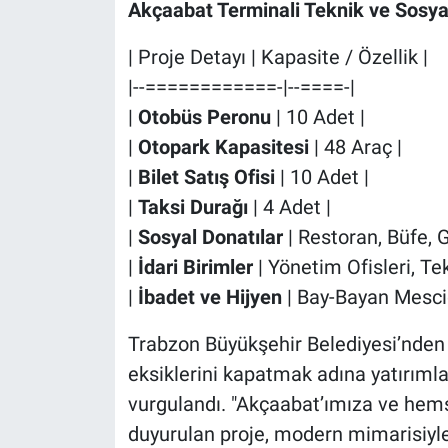
Akçaabat Terminali Teknik ve Sosya
| Proje Detayı | Kapasite / Özellik |
|--============-|--====-|
|
Otobüs Peronu
| 10 Adet |
|
Otopark Kapasitesi
| 48 Araç |
|
Bilet Satış Ofisi
| 10 Adet |
|
Taksi Durağı
| 4 Adet |
|
Sosyal Donatılar
| Restoran, Büfe, 
|
İdari Birimler
| Yönetim Ofisleri, Te
|
İbadet ve Hijyen
| Bay-Bayan Mesci
Trabzon Büyükşehir Belediyesi’nden 
eksiklerini kapatmak adına yatırım
vurgulandı. "Akçaabat’ımıza ve hemşe
duyurulan proje, modern mimarisiyle 