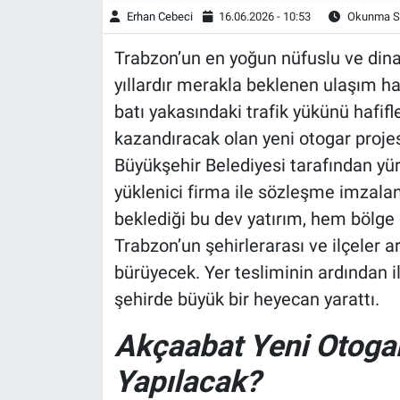
Erhan Cebeci
16.06.2026 - 10:53
Okunma Sü
Trabzon’un en yoğun nüfuslu ve dina
yıllardır merakla beklenen ulaşım h
batı yakasındaki trafik yükünü hafif
kazandıracak olan yeni otogar projes
Büyükşehir Belediyesi tarafından y
yüklenici firma ile sözleşme imzalan
beklediği bu dev yatırım, hem bölg
Trabzon’un şehirlerarası ve ilçeler a
bürüyecek. Yer tesliminin ardından 
şehirde büyük bir heyecan yarattı.
Akçaabat Yeni Otogar
Yapılacak?