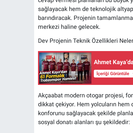
cevap vermesi planlanan bu büyük 
sağlayacak hem de teknolojik altyapısı
barındıracak. Projenin tamamlanmasıy
merkezi haline gelecek.
Dev Projenin Teknik Özellikleri Neler
Ahmet Kaya’da
İçeriği Görüntüle
Akçaabat modern otogar projesi, fon
dikkat çekiyor. Hem yolcuların hem 
konforunu sağlayacak şekilde planl
sosyal donatı alanları şu şekildedir: