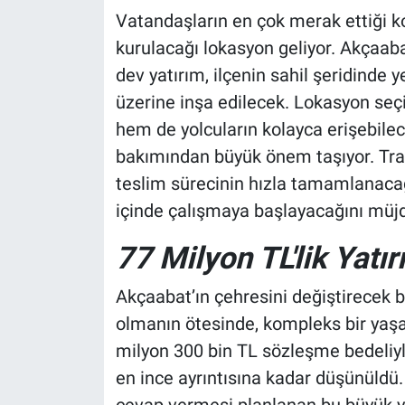
Vatandaşların en çok merak ettiği 
kurulacağı lokasyon geliyor. Akçaaba
dev yatırım, ilçenin sahil şeridinde 
üzerine inşa edilecek. Lokasyon seçi
hem de yolcuların kolayca erişebilec
bakımından büyük önem taşıyor. Trabz
teslim sürecinin hızla tamamlanacağ
içinde çalışmaya başlayacağını müjd
77 Milyon TL'lik Yatı
Akçaabat’ın çehresini değiştirecek 
olmanın ötesinde, kompleks bir yaş
milyon 300 bin TL sözleşme bedeliyl
en ince ayrıntısına kadar düşünüldü. 