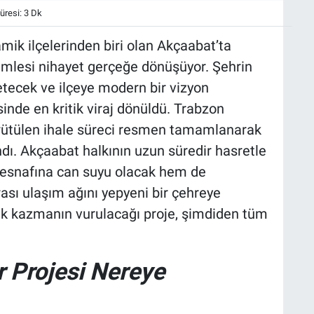
resi: 3 Dk
mik ilçelerinden biri olan Akçaabat’ta
amlesi nihayet gerçeğe dönüşüyor. Şehrin
letecek ve ilçeye modern bir vizyon
inde en kritik viraj dönüldü. Trabzon
ürütülen ihale süreci resmen tamamlanarak
dı. Akçaabat halkının uzun süredir hasretle
e esnafına can suyu olacak hem de
rası ulaşım ağını yepyeni bir çehreye
ilk kazmanın vurulacağı proje, şimdiden tüm
 Projesi Nereye