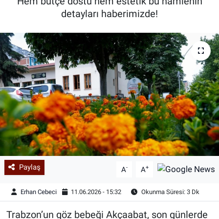
Hem bütçe dostu hem estetik bu hamlenin
detayları haberimizde!
Paylaş
-
+
A
A
Erhan Cebeci
11.06.2026 - 15:32
Okunma Süresi: 3 Dk
Trabzon’un göz bebeği Akçaabat, son günlerde