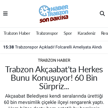
Trabzon Haber
Trabzon Nöbetçi Eczaneler
Trabzonspor
Trabzon Hava Durumu
Trabzon Haber
Trabzonspor
Spor
Karadeniz
Res
Spor
Trabzon Namaz Vakitleri
15:38
Trabzonspor Açıkladı! Folcarelli Ameliyata Alındı
Karadeniz
Trabzon Trafik Yoğunluk Haritası
TRABZON HABER
Resmi Reklam
Süper Lig Puan Durumu ve Fikstür
Trabzon Akçaabat'ta Herkes
Bunu Konuşuyor! 60 Bin
Yazarlar
Tüm Manşetler
Sürpriz...
Perde Arkası
Son Dakika Haberleri
Akçaabat Belediyesi kendi seralarında ürettiği
60 bin mevsimlik çiçekle ilçeyi rengarenk yaptı.
Haber Arşivi