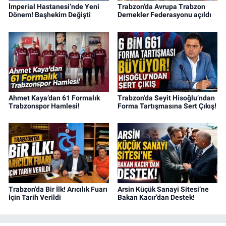
İmperial Hastanesi’nde Yeni
Trabzon’da Avrupa Trabzon
Dönem! Başhekim Değişti
Dernekler Federasyonu açıldı
Ahmet Kaya’dan 61 Formalık
Trabzon'da Seyit Hisoğlu’ndan
Trabzonspor Hamlesi!
Forma Tartışmasına Sert Çıkış!
Trabzon’da Bir İlk! Arıcılık Fuarı
Arsin Küçük Sanayi Sitesi’ne
İçin Tarih Verildi
Bakan Kacır’dan Destek!