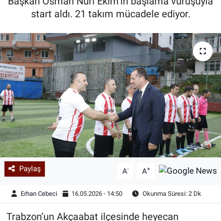
Başkan Osman Nuri Ekim’in başlama vuruşuyla
start aldı. 21 takım mücadele ediyor.
Paylaş
-
+
A
A
Erhan Cebeci
16.05.2026 - 14:50
Okunma Süresi: 2 Dk
Trabzon’un Akçaabat ilçesinde heyecan