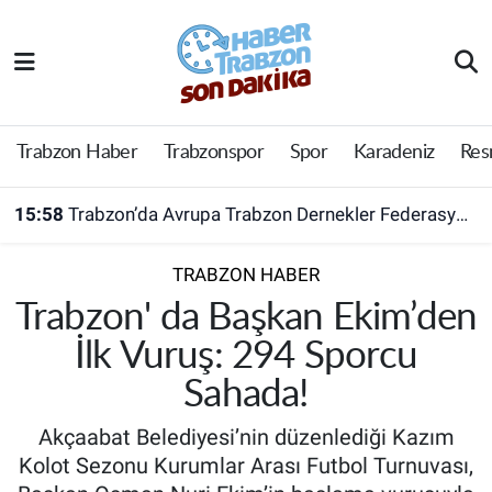
Trabzon Haber
Trabzon Nöbetçi Eczaneler
Trabzonspor
Trabzon Hava Durumu
Trabzon Haber
Trabzonspor
Spor
Karadeniz
Res
Spor
Trabzon Namaz Vakitleri
15:58
Trabzon’da Avrupa Trabzon Dernekler Federasyonu açıldı
Karadeniz
Trabzon Trafik Yoğunluk Haritası
TRABZON HABER
Resmi Reklam
Süper Lig Puan Durumu ve Fikstür
Trabzon' da Başkan Ekim’den
İlk Vuruş: 294 Sporcu
Yazarlar
Tüm Manşetler
Sahada!
Perde Arkası
Son Dakika Haberleri
Akçaabat Belediyesi’nin düzenlediği Kazım
Kolot Sezonu Kurumlar Arası Futbol Turnuvası,
Haber Arşivi