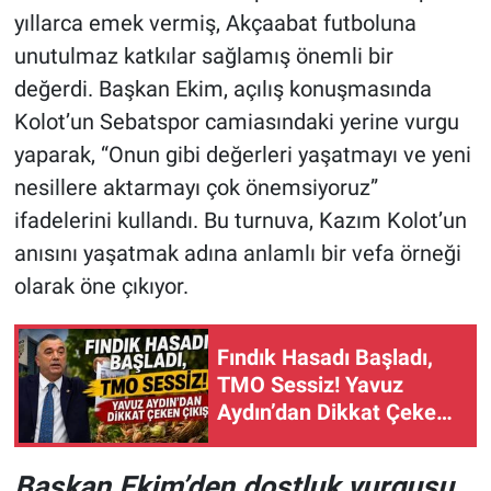
yıllarca emek vermiş, Akçaabat futboluna
unutulmaz katkılar sağlamış önemli bir
değerdi. Başkan Ekim, açılış konuşmasında
Kolot’un Sebatspor camiasındaki yerine vurgu
yaparak, “Onun gibi değerleri yaşatmayı ve yeni
nesillere aktarmayı çok önemsiyoruz”
ifadelerini kullandı. Bu turnuva, Kazım Kolot’un
anısını yaşatmak adına anlamlı bir vefa örneği
olarak öne çıkıyor.
Fındık Hasadı Başladı,
TMO Sessiz! Yavuz
Aydın’dan Dikkat Çeken
Çıkış
Başkan Ekim’den dostluk vurgusu