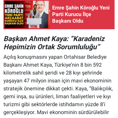
Emre Şahin Köroğlu Yeni
Parti Kurucu İlçe
Başkanı Oldu
Başkan Ahmet Kaya: “Karadeniz
Hepimizin Ortak Sorumluluğu”
Açılış konuşmasını yapan Ortahisar Belediye
Başkanı Ahmet Kaya, Türkiye’nin 8 bin 592
kilometrelik sahil şeridi ve 28 kıyı şehrinde
yaşayan 47 milyon insan için mavi ekonominin
stratejik önemine dikkat çekti. Kaya, “Balıkçılık,
gemi inşa, su ürünleri, liman faaliyetleri ve kıyı
turizmi gibi sektörlerde istihdamın yüzde 8’i
gerçekleşiyor. Mavi ekonominin sürdürülebilir