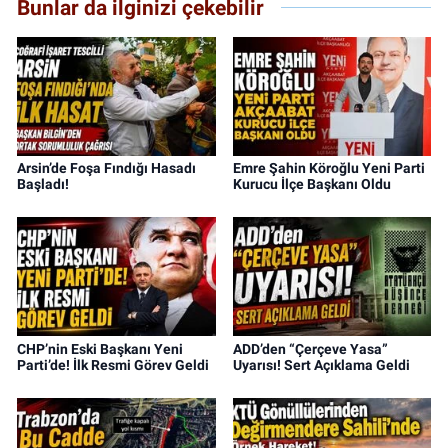
Bunlar da ilginizi çekebilir
Arsin’de Foşa Fındığı Hasadı
Emre Şahin Köroğlu Yeni Parti
Başladı!
Kurucu İlçe Başkanı Oldu
CHP’nin Eski Başkanı Yeni
ADD’den “Çerçeve Yasa”
Parti’de! İlk Resmi Görev Geldi
Uyarısı! Sert Açıklama Geldi