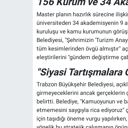
156 Kurum ve 34 Aka
Master planın hazırlık sürecine ilişki
üniversiteden 34 akademisyenin 9 ay 
kuruluşu ve kamu kurumunun görüşler
Belediyesi, "Şehrimizin 'Turizm Anay
tüm kesimlerinden övgü almıştır" aç
eleştirilerini "gündem değiştirme çab
"Siyasi Tartışmalara 
Trabzon Büyükşehir Belediyesi, açık
girmeyeceklerini ancak gerçeklerin 
belirtti. Belediye, "Kamuoyunun ve b
etmemesini saygıyla rica ediyoruz" 
için taşıdığı öneme vurgu yapılırken
yönelik bu stratejik çalışmanın önün