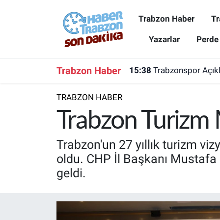
Trabzon Haber
Tr
Trabzon Haber
Trabzon Nöbetçi Eczaneler
Yazarlar
Perde
Trabzonspor
Trabzon Hava Durumu
Trabzon Haber
15:38
Trabzonspor Açıkla
Spor
Trabzon Namaz Vakitleri
TRABZON HABER
Karadeniz
Trabzon Trafik Yoğunluk Haritası
Trabzon Turizm M
Resmi Reklam
Süper Lig Puan Durumu ve Fikstür
Trabzon'un 27 yıllık turizm vi
oldu. CHP İl Başkanı Mustafa B
Yazarlar
Tüm Manşetler
geldi.
Perde Arkası
Son Dakika Haberleri
Haber Arşivi