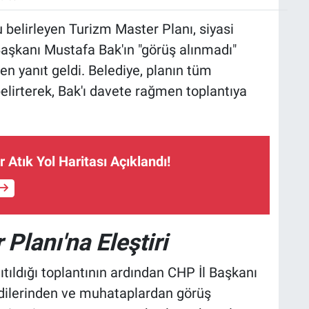
u belirleyen Turizm Master Planı, siyasi
Başkanı Mustafa Bak'ın "görüş alınmadı"
en yanıt geldi. Belediye, planın tüm
belirterek, Bak'ı davete rağmen toplantıya
r Atık Yol Haritası Açıklandı!
Planı'na Eleştiri
tıldığı toplantının ardından CHP İl Başkanı
ndilerinden ve muhataplardan görüş