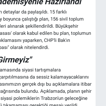
demisyenle Hazırlandı
n detaylar da paylaşıldı. 15 farklı
boyunca çalıştığı plan, 156 sivil toplum
i alınarak şekillendirildi. Büyükşehir
asası' olarak kabul edilen bu plan, toplumun
ıklamasını yaparken, CHP'li Bak'ın
ası" olarak nitelendirdi.
Girmeyiz"
lamasında siyasi tartışmalara
çarpıtılmasına da sessiz kalamayacaklarını
asınımızın gerçek dışı bu açıklamalara itibar
çağrısında bulundu. Açıklamada, planın şehir
, siyasi polemiklerin Trabzon'un geleceğine
ü tıkamaması gerektiği mesajı verildi.