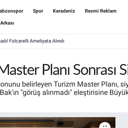
abzonspor
Spor
Karadeniz
Resmi Reklam
 Arkası
dı! Folcarelli Ameliyata Alındı
aster Planı Sonrası Si
zyonunu belirleyen Turizm Master Planı, s
ak'ın "görüş alınmadı" eleştirisine Büyük