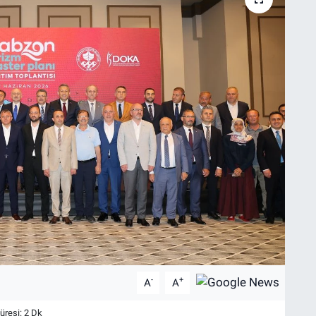
-
+
A
A
resi: 2 Dk