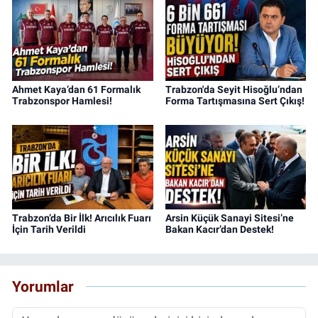
Ahmet Kaya’dan 61 Formalık
Trabzon'da Seyit Hisoğlu’ndan
Trabzonspor Hamlesi!
Forma Tartışmasına Sert Çıkış!
Trabzon’da Bir İlk! Arıcılık Fuarı
Arsin Küçük Sanayi Sitesi’ne
İçin Tarih Verildi
Bakan Kacır’dan Destek!
Yorumlar