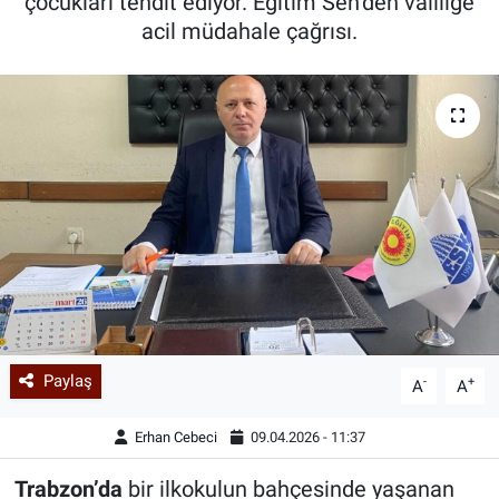
çocukları tehdit ediyor. Eğitim Sen’den valiliğe
acil müdahale çağrısı.
Paylaş
-
+
A
A
Erhan Cebeci
09.04.2026 - 11:37
Trabzon’da
bir ilkokulun bahçesinde yaşanan